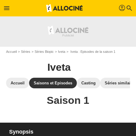
profil
menu
search
Accueil
Séries
Séries Biopic
Iveta
Iveta : Episodes de la saison 1
Iveta
Accueil
Saisons et Episodes
Casting
Séries similaire
Saison 1
Synopsis