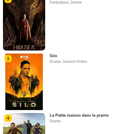
Fantastique
,
Drame
Silo
3
Drame
,
Science Fiction
La Petite maison dans la prairie
4
Drame