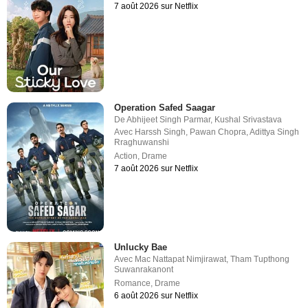
7 août 2026 sur Netflix
Operation Safed Saagar
De
Abhijeet Singh Parmar
,
Kushal Srivastava
Avec
Harssh Singh
,
Pawan Chopra
,
Adittya Singh
Rraghuwanshi
Action
,
Drame
7 août 2026 sur Netflix
Unlucky Bae
Avec
Mac Nattapat Nimjirawat
,
Tham Tupthong
Suwanrakanont
Romance
,
Drame
6 août 2026 sur Netflix