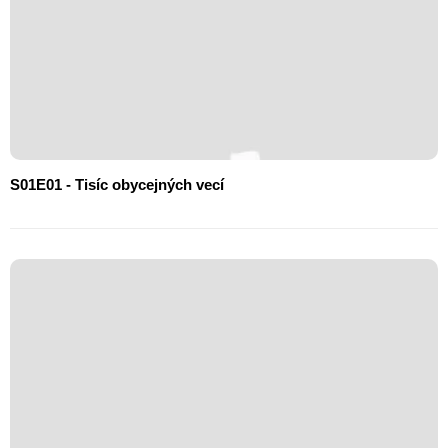
S01E01 - Tisíc obycejných vecí