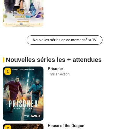
Nouvelles séries en ce moment à la TV
Nouvelles séries les + attendues
Prisoner
1
Thriller
,
Action
House of the Dragon
2