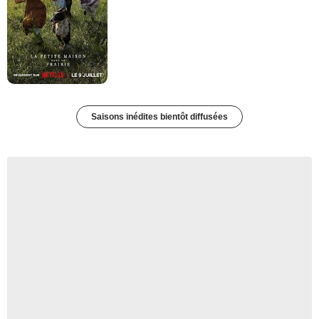
Saisons inédites bientôt diffusées