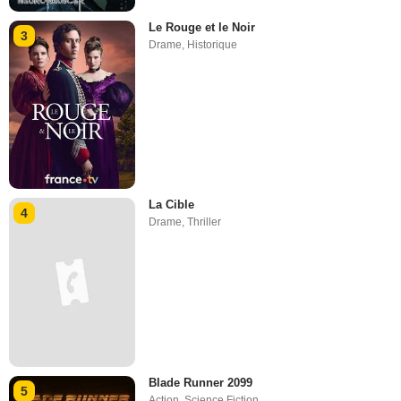
Le Rouge et le Noir
3
Drame
,
Historique
La Cible
4
Drame
,
Thriller
Blade Runner 2099
5
Action
,
Science Fiction