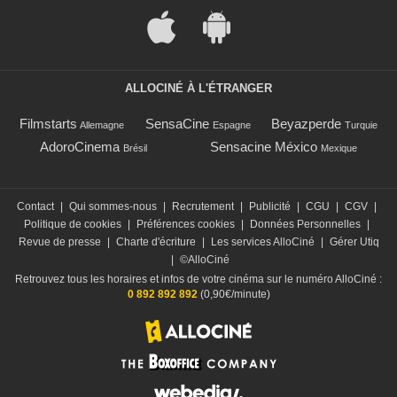
ALLOCINÉ À L'ÉTRANGER
Filmstarts
SensaCine
Beyazperde
Allemagne
Espagne
Turquie
AdoroCinema
Sensacine México
Brésil
Mexique
Contact
|
Qui sommes-nous
|
Recrutement
|
Publicité
|
CGU
|
CGV
|
Politique de cookies
|
Préférences cookies
|
Données Personnelles
|
Revue de presse
|
Charte d'écriture
|
Les services AlloCiné
|
Gérer Utiq
|
©AlloCiné
Retrouvez tous les horaires et infos de votre cinéma sur le numéro AlloCiné :
0 892 892 892
(0,90€/minute)