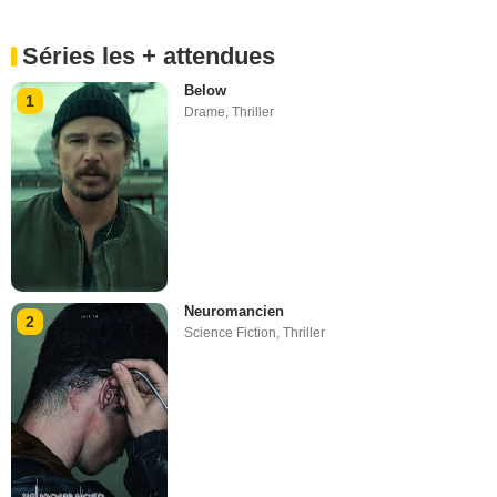
Séries les + attendues
Below
1
Drame
,
Thriller
Neuromancien
2
Science Fiction
,
Thriller