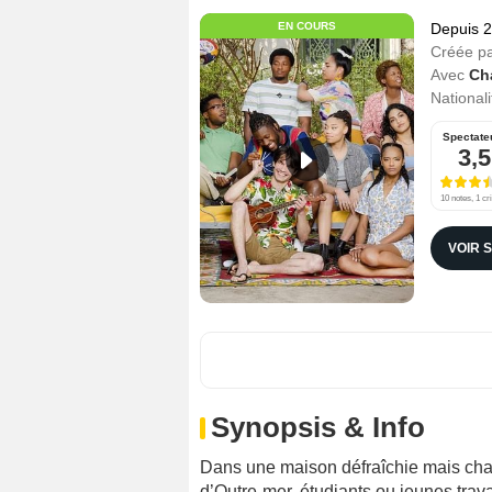
EN COURS
Depuis 
Créée p
Avec
Ch
Nationali
Spectate
3,5
10 notes, 1 cri
VOIR 
Synopsis & Info
Dans une maison défraîchie mais chal
d’Outre-mer, étudiants ou jeunes trava