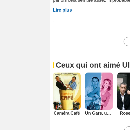
parfois cela semble assez improbable.
Lire plus
Ceux qui ont aimé Ul
Caméra Café
Un Gars, une Fille
Rose