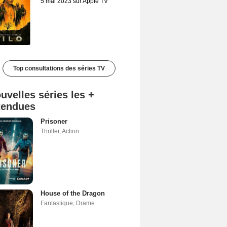
5 mai 2023 sur Apple TV
Top consultations des séries TV
uvelles séries les +
tendues
Prisoner
Thriller
,
Action
House of the Dragon
Fantastique
,
Drame