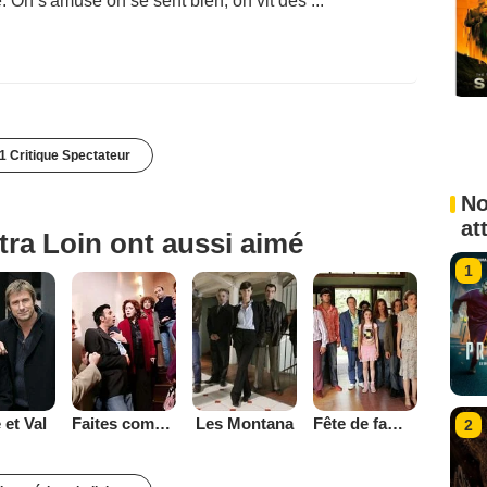
 On s'amuse on se sent bien, on vit des ...
1 Critique Spectateur
No
at
tra Loin ont aussi aimé
1
 et Val
Faites comme chez vous
Les Montana
Fête de famille
2