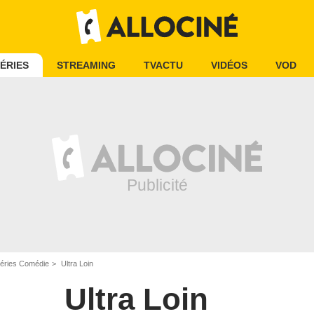
ÉRIES
STREAMING
TVACTU
VIDÉOS
VOD
éries Comédie
Ultra Loin
Ultra Loin