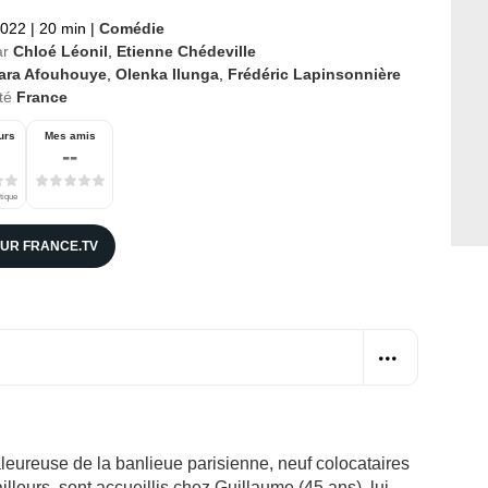
2022
|
20 min
|
Comédie
ar
Chloé Léonil
,
Etienne Chédeville
ara Afouhouye
,
Olenka Ilunga
,
Frédéric Lapinsonnière
té
France
urs
Mes amis
--
tique
SUR FRANCE.TV
eureuse de la banlieue parisienne, neuf colocataires
illeurs, sont accueillis chez Guillaume (45 ans), lui-