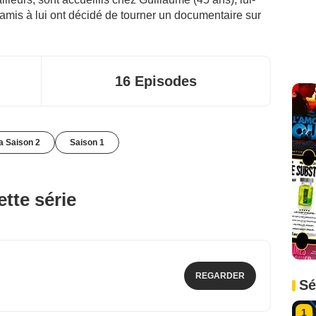
mis à lui ont décidé de tourner un documentaire sur
16 Episodes
la Saison 2
Saison 1
tte série
REGARDER
Sé
1