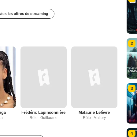
outes les offres de streaming
2
3
nga
Frédéric Lapinsonnière
Malaurie Lefèvre
ra
Rôle : Guillaume
Rôle : Mallory
4