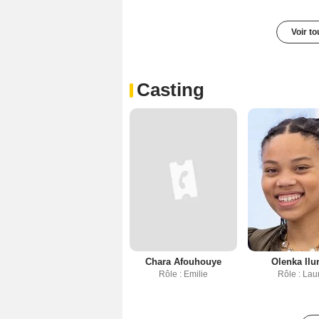
Voir t
Casting
Chara Afouhouye
Olenka Ilu
Rôle : Emilie
Rôle : Lau