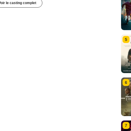
Voir le casting complet
5
6
7