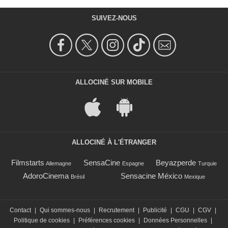
SUIVEZ-NOUS
ALLOCINÉ SUR MOBILE
ALLOCINÉ À L'ÉTRANGER
Filmstarts
SensaCine
Beyazperde
Allemagne
Espagne
Turquie
AdoroCinema
Sensacine México
Brésil
Mexique
Contact
|
Qui sommes-nous
|
Recrutement
|
Publicité
|
CGU
|
CGV
|
Politique de cookies
|
Préférences cookies
|
Données Personnelles
|