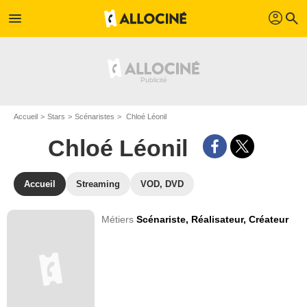
profil
menu
search
Accueil
Stars
Scénaristes
Chloé Léonil
Chloé Léonil
Accueil
Streaming
VOD, DVD
Métiers
Scénariste,
Réalisateur,
Créateur