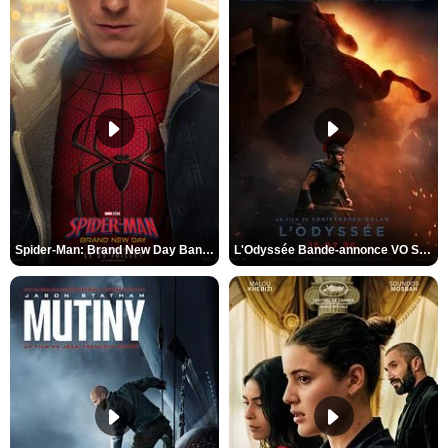
Spider-Man: Brand New Day Bande-annonce VO STFR
L'Odyssée Bande-annonce VO STFR