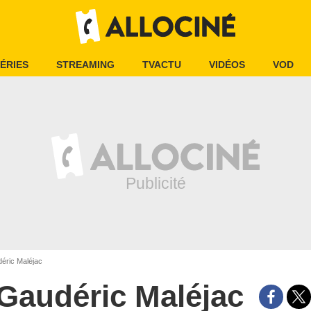
ÉRIES
STREAMING
TVACTU
VIDÉOS
VOD
éric Maléjac
Gaudéric Maléjac