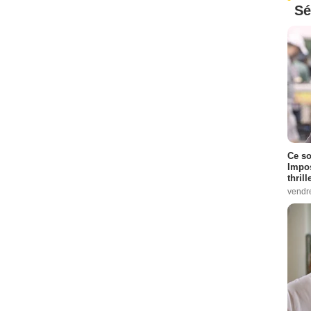
Sé
Ce so
Impos
thrill
vendr