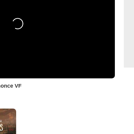
nonce VF