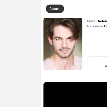
Accueil
Métier
Acteu
Nationalité
F
a