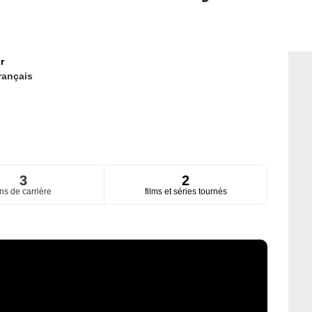
r
rançais
3
2
ns de carrière
films et séries tournés