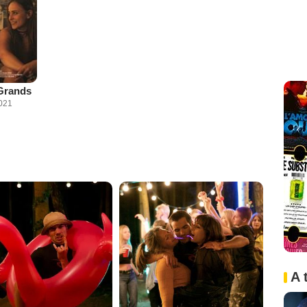
Grands
021
A 