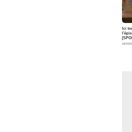
Ici t
l'épi
[SPO
vendr