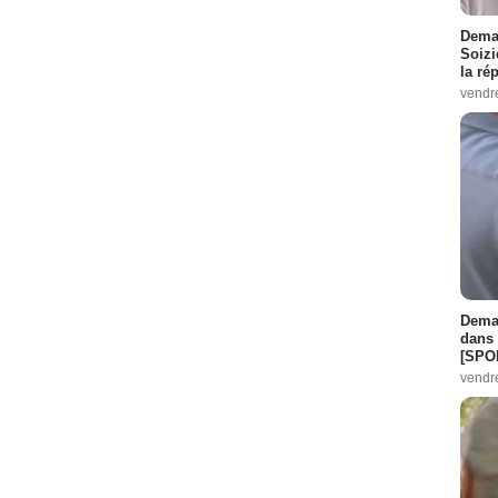
Demai
Soizi
la ré
vendr
Demai
dans 
[SPO
vendr