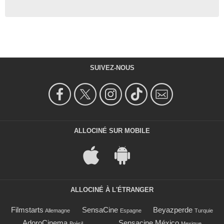
SUIVEZ-NOUS
ALLOCINÉ SUR MOBILE
ALLOCINÉ À L'ÉTRANGER
Filmstarts
SensaCine
Beyazperde
Allemagne
Espagne
Turquie
AdoroCinema
Sensacine México
Brésil
Mexique