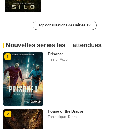
Top consultations des séries TV
Nouvelles séries les + attendues
Prisoner
1
Thriller
,
Action
House of the Dragon
2
Fantastique
,
Drame