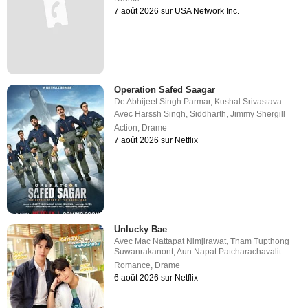
7 août 2026 sur USA Network Inc.
Operation Safed Saagar
De
Abhijeet Singh Parmar
,
Kushal Srivastava
Avec
Harssh Singh
,
Siddharth
,
Jimmy Shergill
Action
,
Drame
7 août 2026 sur Netflix
Unlucky Bae
Avec
Mac Nattapat Nimjirawat
,
Tham Tupthong
Suwanrakanont
,
Aun Napat Patcharachavalit
Romance
,
Drame
6 août 2026 sur Netflix