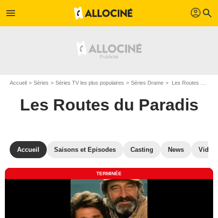
profil
menu
search
Accueil
Séries
Séries TV les plus populaires
Séries Drame
Les Routes du Paradis
Les Routes du Paradis
Accueil
Saisons et Episodes
Casting
News
Vidéo
TERMINÉE