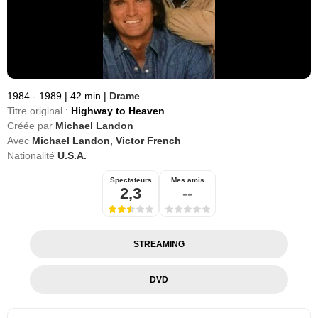
1984 - 1989
|
42 min
|
Drame
Titre original :
Highway to Heaven
Créée par
Michael Landon
Avec
Michael Landon
,
Victor French
Nationalité
U.S.A.
Spectateurs
Mes amis
2,3
--
STREAMING
DVD