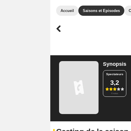
Accueil
Saisons et Episodes
C
Synopsis
Spectateurs
3,2
4 notes