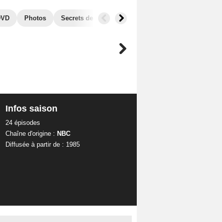
DVD
Photos
Secrets de tournage
Séries similaires
Infos saison
24 épisodes
Chaîne d'origine :
NBC
Diffusée à partir de : 1985