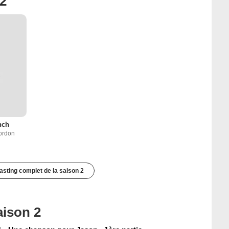
 2
nch
ordon
casting complet de la saison 2
aison 2