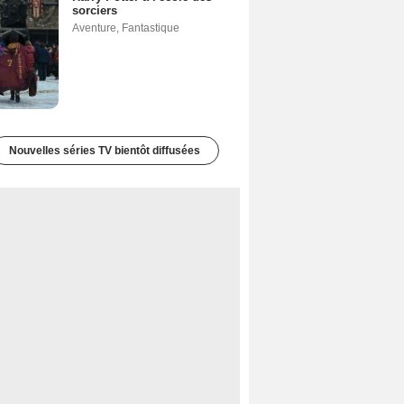
sorciers
Aventure
,
Fantastique
Nouvelles séries TV bientôt diffusées