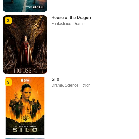
House of the Dragon
2
Fantastique
,
Drame
Silo
3
Drame
,
Science Fiction