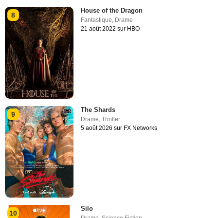
House of the Dragon
8
Fantastique
,
Drame
21 août 2022 sur HBO
The Shards
9
Drame
,
Thriller
5 août 2026 sur FX Networks
Silo
10
Drame
,
Science Fiction