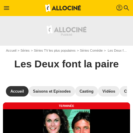
profil
menu
search
Accueil
Séries
Séries TV les plus populaires
Séries Comédie
Les Deux font la paire
Les Deux font la paire
Accueil
Saisons et Episodes
Casting
Vidéos
Crit
TERMINÉE