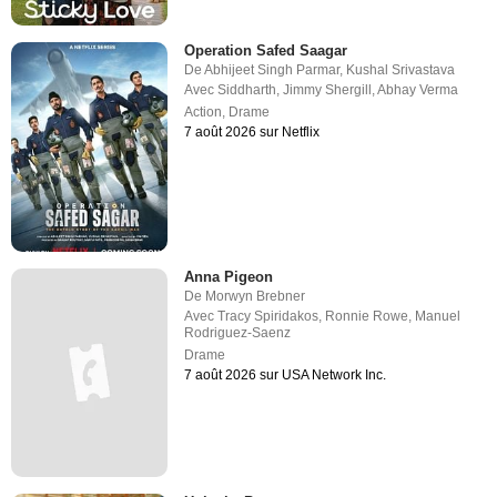
Operation Safed Saagar
De
Abhijeet Singh Parmar
,
Kushal Srivastava
Avec
Siddharth
,
Jimmy Shergill
,
Abhay Verma
Action
,
Drame
7 août 2026 sur Netflix
Anna Pigeon
De
Morwyn Brebner
Avec
Tracy Spiridakos
,
Ronnie Rowe
,
Manuel
Rodriguez-Saenz
Drame
7 août 2026 sur USA Network Inc.