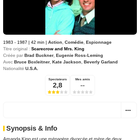
1983 - 1987
|
42 min
|
Action
,
Comédie
,
Espionnage
Titre original :
Scarecrow and Mrs. King
Créée par
Brad Buckner
,
Eugenie Ross-Leming
Avec
Bruce Boxleitner
,
Kate Jackson
,
Beverly Garland
Nationalité
U.S.A.
Spectateurs
Mes amis
2,8
--
Synopsis & Info
Amanda King est une ménagère divorcée et mère de deux