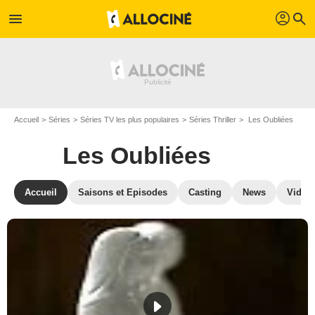
profil
menu
search
Accueil
Séries
Séries TV les plus populaires
Séries Thriller
Les Oubliées
Les Oubliées
Accueil
Saisons et Episodes
Casting
News
Vidéo