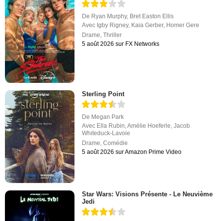
De
Ryan Murphy
,
Bret Easton Ellis
Avec
Igby Rigney
,
Kaia Gerber
,
Homer Gere
Drame
,
Thriller
5 août 2026 sur FX Networks
Sterling Point
De
Megan Park
Avec
Ella Rubin
,
Amélie Hoeferle
,
Jacob
Whiteduck-Lavoie
Drame
,
Comédie
5 août 2026 sur Amazon Prime Video
Star Wars: Visions Présente - Le Neuvième
Jedi