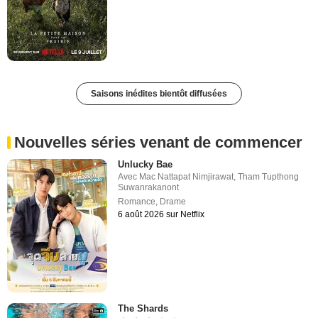
Saisons inédites bientôt diffusées
Nouvelles séries venant de commencer
Unlucky Bae
Avec
Mac Nattapat Nimjirawat
,
Tham Tupthong
Suwanrakanont
Romance
,
Drame
6 août 2026 sur Netflix
The Shards