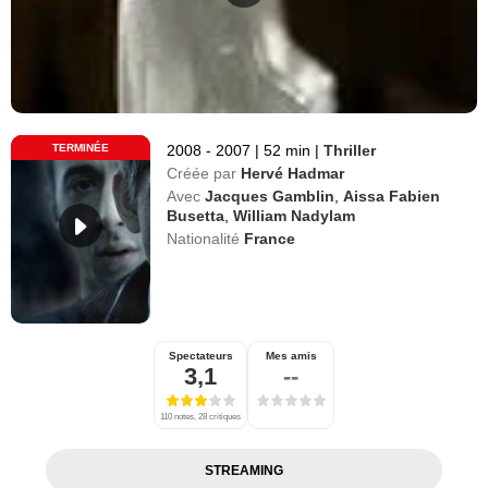
TERMINÉE
2008 - 2007
|
52 min
|
Thriller
Créée par
Hervé Hadmar
Avec
Jacques Gamblin
,
Aissa Fabien
Busetta
,
William Nadylam
Nationalité
France
Spectateurs
Mes amis
3,1
--
110 notes, 28 critiques
STREAMING