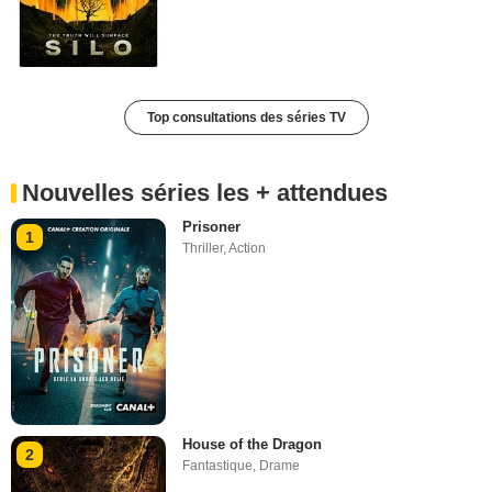
Top consultations des séries TV
Nouvelles séries les + attendues
Prisoner
1
Thriller
,
Action
House of the Dragon
2
Fantastique
,
Drame