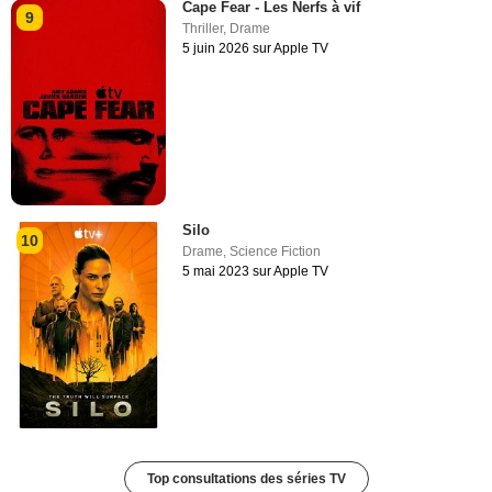
Cape Fear - Les Nerfs à vif
9
Thriller
,
Drame
5 juin 2026 sur Apple TV
Silo
10
Drame
,
Science Fiction
5 mai 2023 sur Apple TV
Top consultations des séries TV