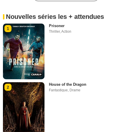
Nouvelles séries les + attendues
Prisoner
1
Thriller
,
Action
House of the Dragon
2
Fantastique
,
Drame