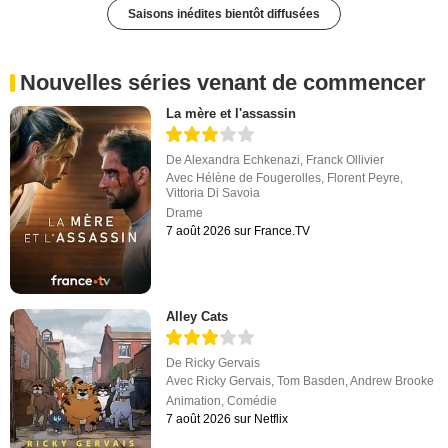
Saisons inédites bientôt diffusées
Nouvelles séries venant de commencer
La mère et l'assassin
De
Alexandra Echkenazi
,
Franck Ollivier
Avec
Hélène de Fougerolles
,
Florent Peyre
,
Vittoria Di Savoia
Drame
7 août 2026 sur France.TV
Alley Cats
De
Ricky Gervais
Avec
Ricky Gervais
,
Tom Basden
,
Andrew Brooke
Animation
,
Comédie
7 août 2026 sur Netflix