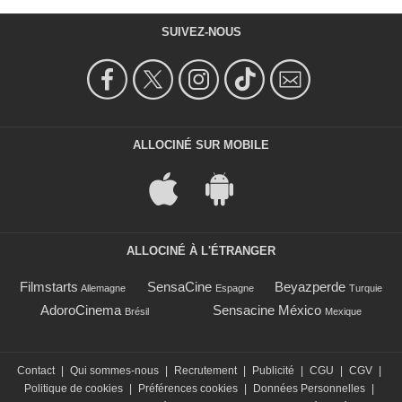
SUIVEZ-NOUS
ALLOCINÉ SUR MOBILE
ALLOCINÉ À L'ÉTRANGER
Filmstarts
SensaCine
Beyazperde
Allemagne
Espagne
Turquie
AdoroCinema
Sensacine México
Brésil
Mexique
Contact
|
Qui sommes-nous
|
Recrutement
|
Publicité
|
CGU
|
CGV
|
Politique de cookies
|
Préférences cookies
|
Données Personnelles
|