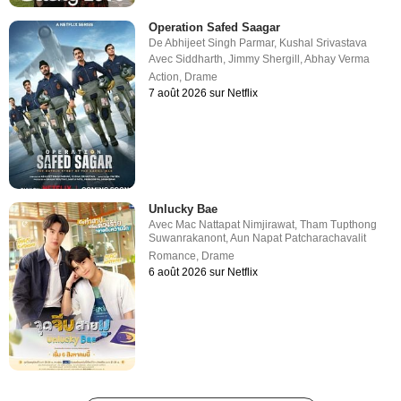
Operation Safed Saagar
De
Abhijeet Singh Parmar
,
Kushal Srivastava
Avec
Siddharth
,
Jimmy Shergill
,
Abhay Verma
Action
,
Drame
7 août 2026 sur Netflix
Unlucky Bae
Avec
Mac Nattapat Nimjirawat
,
Tham Tupthong
Suwanrakanont
,
Aun Napat Patcharachavalit
Romance
,
Drame
6 août 2026 sur Netflix