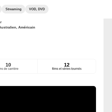
Streaming
VOD, DVD
r
Australien,
Américain
10
12
ns de carrière
films et séries tournés