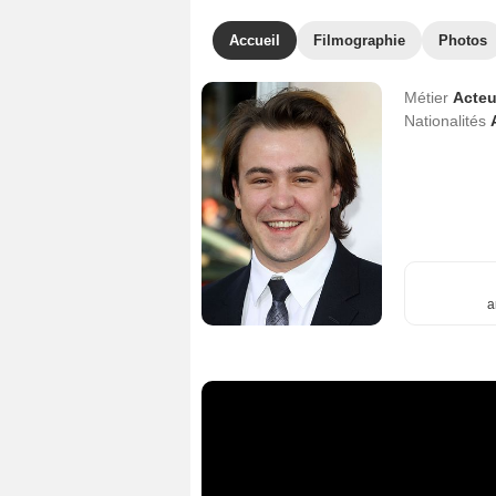
Accueil
Filmographie
Photos
Métier
Acteu
Nationalités
a