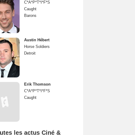
C*A*P*T*I*F*S
Caught
Barons
Austin Hébert
Horse Soldiers
Detroit
Erik Thomson
C*A*P*T*I*F*S
Caught
utes les actus Ciné &