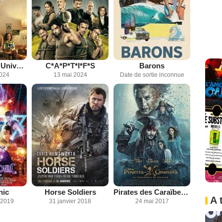
Le Garçon et l'Univers
C*A*P*T*I*F*S
Barons
2024
13 mai 2024
Date de sortie inconnue
nic
Horse Soldiers
Pirates des Caraïbes : la Vengeance de Salazar
A 
 2019
31 janvier 2018
24 mai 2017