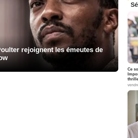
Sé
oulter rejoignent les émeutes de
low
Ce so
Impos
thrill
vendr