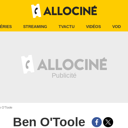
ÉRIES
STREAMING
TVACTU
VIDÉOS
VOD
 O'Toole
Ben O'Toole