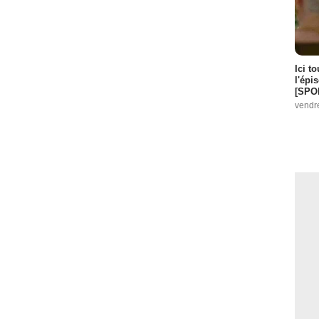
Ici t
l'épi
[SPO
vendr