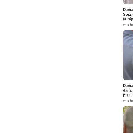
Demai
Soizi
la ré
vendr
Demai
dans 
[SPO
vendr