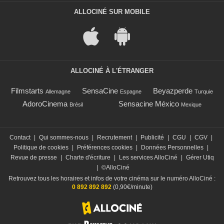
ALLOCINÉ SUR MOBILE
ALLOCINÉ À L'ÉTRANGER
Filmstarts
SensaCine
Beyazperde
Allemagne
Espagne
Turquie
AdoroCinema
Sensacine México
Brésil
Mexique
Contact
|
Qui sommes-nous
|
Recrutement
|
Publicité
|
CGU
|
CGV
|
Politique de cookies
|
Préférences cookies
|
Données Personnelles
|
Revue de presse
|
Charte d'écriture
|
Les services AlloCiné
|
Gérer Utiq
|
©AlloCiné
Retrouvez tous les horaires et infos de votre cinéma sur le numéro AlloCiné :
0 892 892 892
(0,90€/minute)