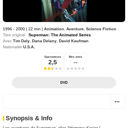
1996 - 2000
|
22 min
|
Animation
,
Aventure
,
Science Fiction
Titre original :
Superman: The Animated Series
Avec
Tim Daly
,
Dana Delany
,
David Kaufman
Nationalité
U.S.A.
Spectateurs
Mes amis
2,5
--
DVD
Synopsis & Info
Les aventures de Superman, alias l'Homme d'acier !