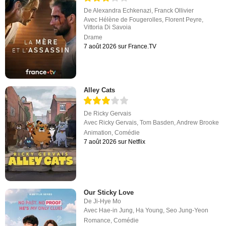
De
Alexandra Echkenazi
,
Franck Ollivier
Avec
Hélène de Fougerolles
,
Florent Peyre
,
Vittoria Di Savoia
Drame
7 août 2026 sur France.TV
Alley Cats
De
Ricky Gervais
Avec
Ricky Gervais
,
Tom Basden
,
Andrew Brooke
Animation
,
Comédie
7 août 2026 sur Netflix
Our Sticky Love
De
Ji-Hye Mo
Avec
Hae-in Jung
,
Ha Young
,
Seo Jung-Yeon
Romance
,
Comédie