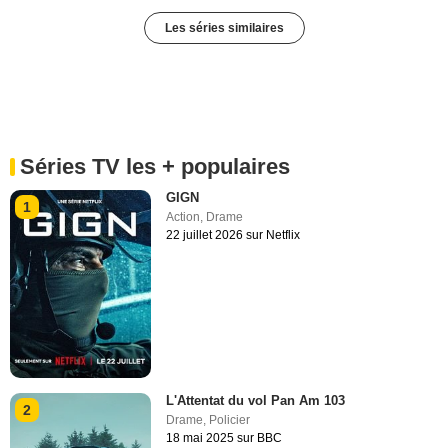
Les séries similaires
Séries TV les + populaires
GIGN
1
Action
,
Drame
22 juillet 2026 sur Netflix
L'Attentat du vol Pan Am 103
2
Drame
,
Policier
18 mai 2025 sur BBC