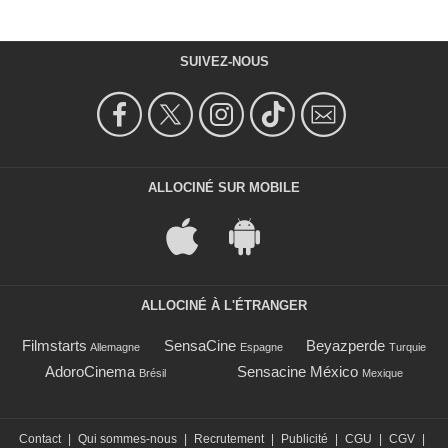
SUIVEZ-NOUS
ALLOCINÉ SUR MOBILE
ALLOCINÉ À L'ÉTRANGER
Filmstarts
SensaCine
Beyazperde
Allemagne
Espagne
Turquie
AdoroCinema
Sensacine México
Brésil
Mexique
Contact
|
Qui sommes-nous
|
Recrutement
|
Publicité
|
CGU
|
CGV
|