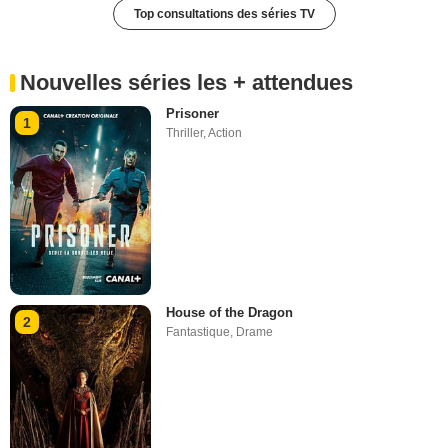
Top consultations des séries TV
Nouvelles séries les + attendues
Prisoner
1
Thriller
,
Action
House of the Dragon
2
Fantastique
,
Drame