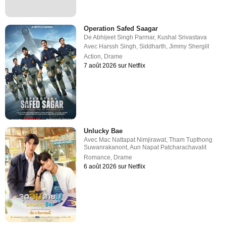
Operation Safed Saagar
De
Abhijeet Singh Parmar
,
Kushal Srivastava
Avec
Harssh Singh
,
Siddharth
,
Jimmy Shergill
Action
,
Drame
7 août 2026 sur Netflix
Unlucky Bae
Avec
Mac Nattapat Nimjirawat
,
Tham Tupthong
Suwanrakanont
,
Aun Napat Patcharachavalit
Romance
,
Drame
6 août 2026 sur Netflix