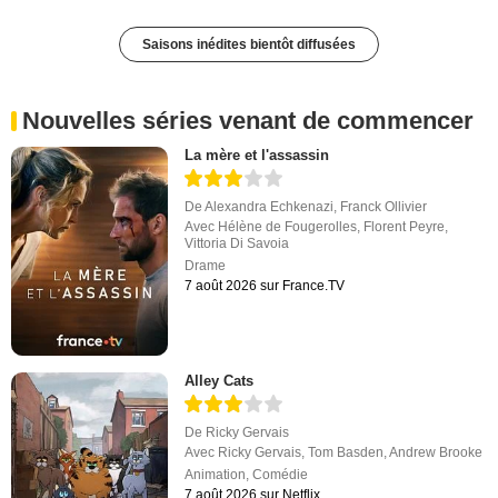
Saisons inédites bientôt diffusées
Nouvelles séries venant de commencer
La mère et l'assassin
De
Alexandra Echkenazi
,
Franck Ollivier
Avec
Hélène de Fougerolles
,
Florent Peyre
,
Vittoria Di Savoia
Drame
7 août 2026 sur France.TV
Alley Cats
De
Ricky Gervais
Avec
Ricky Gervais
,
Tom Basden
,
Andrew Brooke
Animation
,
Comédie
7 août 2026 sur Netflix