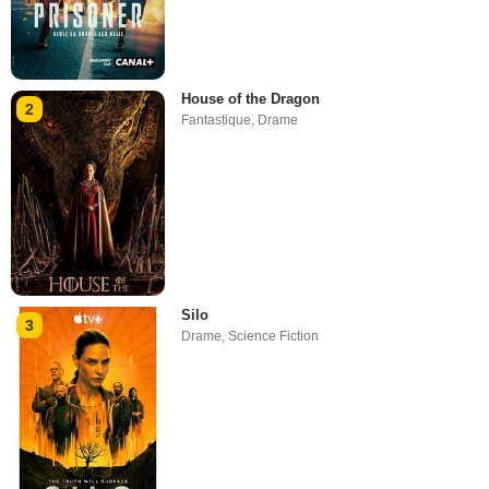
House of the Dragon
2
Fantastique
,
Drame
Silo
3
Drame
,
Science Fiction