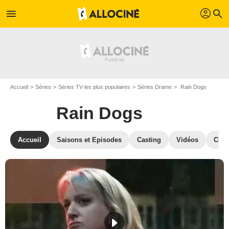
profil
menu
search
Accueil
Séries
Séries TV les plus populaires
Séries Drame
Rain Dogs
Rain Dogs
Accueil
Saisons et Episodes
Casting
Vidéos
Crit