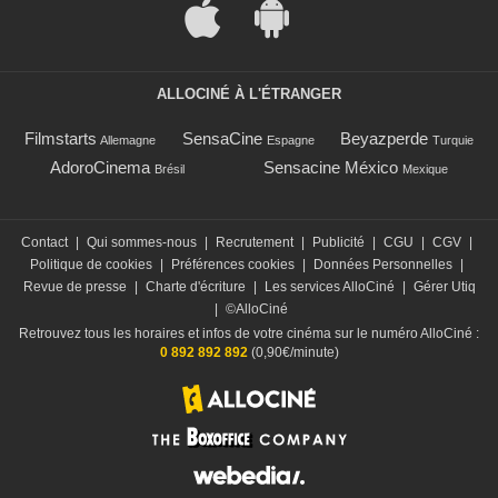
ALLOCINÉ À L'ÉTRANGER
Filmstarts
SensaCine
Beyazperde
Allemagne
Espagne
Turquie
AdoroCinema
Sensacine México
Brésil
Mexique
Contact
|
Qui sommes-nous
|
Recrutement
|
Publicité
|
CGU
|
CGV
|
Politique de cookies
|
Préférences cookies
|
Données Personnelles
|
Revue de presse
|
Charte d'écriture
|
Les services AlloCiné
|
Gérer Utiq
|
©AlloCiné
Retrouvez tous les horaires et infos de votre cinéma sur le numéro AlloCiné :
0 892 892 892
(0,90€/minute)