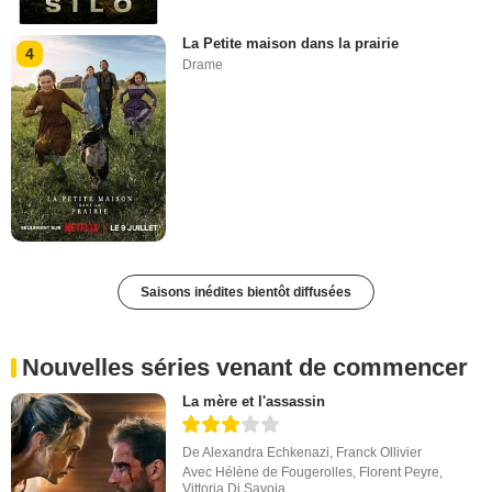
La Petite maison dans la prairie
4
Drame
Saisons inédites bientôt diffusées
Nouvelles séries venant de commencer
La mère et l'assassin
De
Alexandra Echkenazi
,
Franck Ollivier
Avec
Hélène de Fougerolles
,
Florent Peyre
,
Vittoria Di Savoia