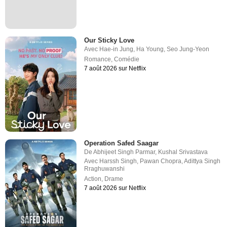
Our Sticky Love
Avec
Hae-in Jung
,
Ha Young
,
Seo Jung-Yeon
Romance
,
Comédie
7 août 2026 sur Netflix
Operation Safed Saagar
De
Abhijeet Singh Parmar
,
Kushal Srivastava
Avec
Harssh Singh
,
Pawan Chopra
,
Adittya Singh
Rraghuwanshi
Action
,
Drame
7 août 2026 sur Netflix