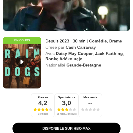
EN COURS
Depuis 2023
|
30 min
|
Comédie
,
Drame
Créée par
Cash Carraway
Avec
Daisy May Cooper
,
Jack Farthing
,
Ronkẹ Adékoluẹjo
Nationalité
Grande-Bretagne
Presse
Spectateurs
Mes amis
4,2
3,0
--
3 critiques
35 notes, 3 critiques
DISPONIBLE SUR HBO MAX