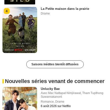
La Petite maison dans la prairie
4
Drame
Saisons inédites bientôt diffusées
Nouvelles séries venant de commencer
Unlucky Bae
Avec
Mac Nattapat Nimjirawat
,
Tham Tupthong
Suwanrakanont
Romance
,
Drame
6 août 2026 sur Netflix