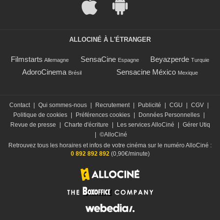
ALLOCINÉ À L'ÉTRANGER
Filmstarts
SensaCine
Beyazperde
Allemagne
Espagne
Turquie
AdoroCinema
Sensacine México
Brésil
Mexique
Contact
|
Qui sommes-nous
|
Recrutement
|
Publicité
|
CGU
|
CGV
|
Politique de cookies
|
Préférences cookies
|
Données Personnelles
|
Revue de presse
|
Charte d'écriture
|
Les services AlloCiné
|
Gérer Utiq
|
©AlloCiné
Retrouvez tous les horaires et infos de votre cinéma sur le numéro AlloCiné :
0 892 892 892
(0,90€/minute)