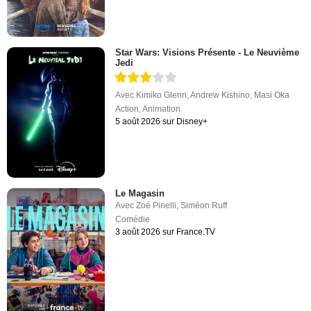
Star Wars: Visions Présente - Le Neuvième
Jedi
Avec
Kimiko Glenn
,
Andrew Kishino
,
Masi Oka
Action
,
Animation
5 août 2026 sur Disney+
Le Magasin
Avec
Zoé Pinelli
,
Siméon Ruff
Comédie
3 août 2026 sur France.TV