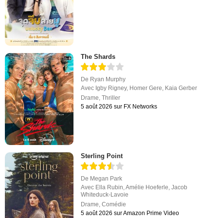
The Shards
De
Ryan Murphy
Avec
Igby Rigney
,
Homer Gere
,
Kaia Gerber
Drame
,
Thriller
5 août 2026 sur FX Networks
Sterling Point
De
Megan Park
Avec
Ella Rubin
,
Amélie Hoeferle
,
Jacob
Whiteduck-Lavoie
Drame
,
Comédie
5 août 2026 sur Amazon Prime Video