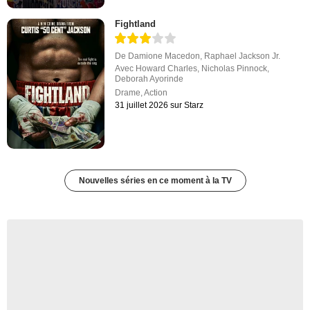
Fightland
De
Damione Macedon
,
Raphael Jackson Jr.
Avec
Howard Charles
,
Nicholas Pinnock
,
Deborah Ayorinde
Drame
,
Action
31 juillet 2026 sur Starz
Nouvelles séries en ce moment à la TV