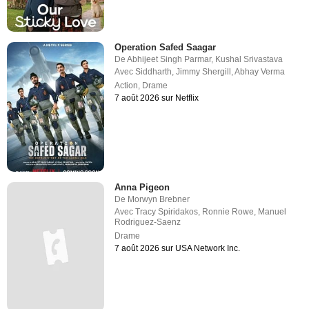
Operation Safed Saagar
De
Abhijeet Singh Parmar
,
Kushal Srivastava
Avec
Siddharth
,
Jimmy Shergill
,
Abhay Verma
Action
,
Drame
7 août 2026 sur Netflix
Anna Pigeon
De
Morwyn Brebner
Avec
Tracy Spiridakos
,
Ronnie Rowe
,
Manuel
Rodriguez-Saenz
Drame
7 août 2026 sur USA Network Inc.