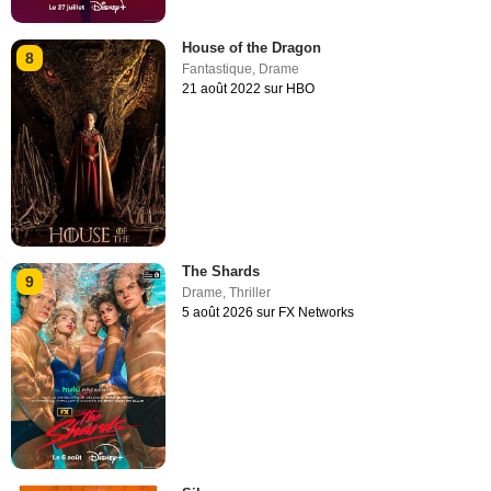
House of the Dragon
8
Fantastique
,
Drame
21 août 2022 sur HBO
The Shards
9
Drame
,
Thriller
5 août 2026 sur FX Networks