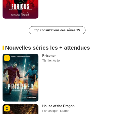
Top consultations des séries TV
Nouvelles séries les + attendues
Prisoner
1
Thriller
,
Action
House of the Dragon
2
Fantastique
,
Drame