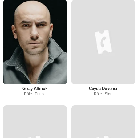
Giray Altınok
Ceyda Düvenci
Rôle : Prince
Rôle : Sion