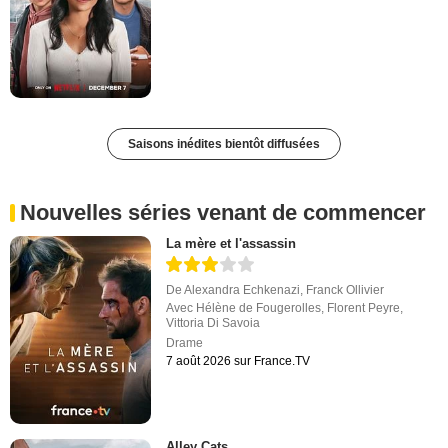
Saisons inédites bientôt diffusées
Nouvelles séries venant de commencer
La mère et l'assassin
De
Alexandra Echkenazi
,
Franck Ollivier
Avec
Hélène de Fougerolles
,
Florent Peyre
,
Vittoria Di Savoia
Drame
7 août 2026 sur France.TV
Alley Cats