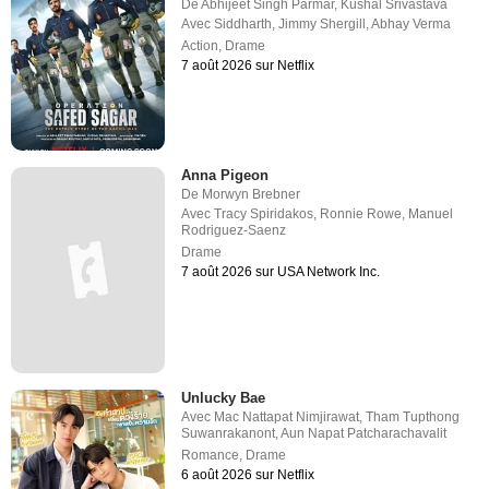
De
Abhijeet Singh Parmar
,
Kushal Srivastava
Avec
Siddharth
,
Jimmy Shergill
,
Abhay Verma
Action
,
Drame
7 août 2026 sur Netflix
Anna Pigeon
De
Morwyn Brebner
Avec
Tracy Spiridakos
,
Ronnie Rowe
,
Manuel
Rodriguez-Saenz
Drame
7 août 2026 sur USA Network Inc.
Unlucky Bae
Avec
Mac Nattapat Nimjirawat
,
Tham Tupthong
Suwanrakanont
,
Aun Napat Patcharachavalit
Romance
,
Drame
6 août 2026 sur Netflix