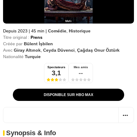
Depuis 2023
|
45 min
|
Comédie
,
Historique
Titre original :
Prens
Créée par
Bülent İşbilen
Avec
Giray Altınok
,
Ceyda Düvenci
,
Çağdaş Onur Öztürk
Nationalité
Turquie
Spectateurs
Mes amis
3,1
--
DISPONIBLE SUR HBO MAX
Synopsis & Info