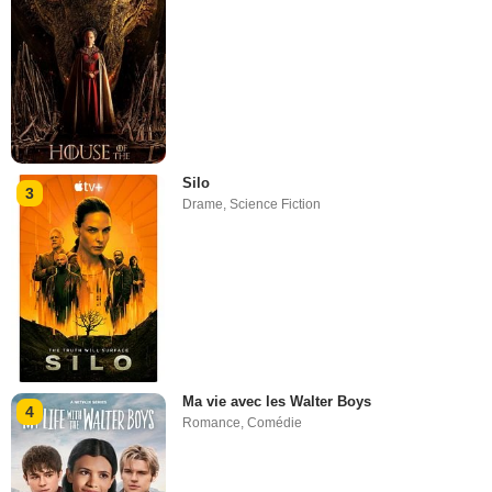
Silo
3
Drame
,
Science Fiction
Ma vie avec les Walter Boys
4
Romance
,
Comédie