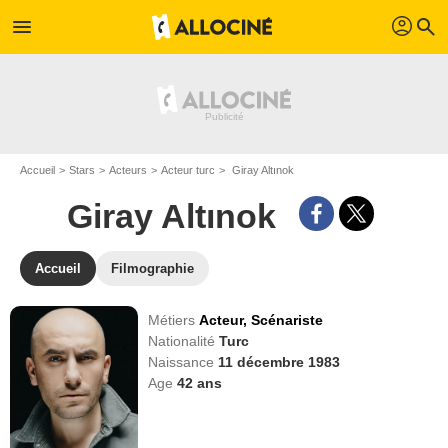
profil
menu
search
Accueil
Stars
Acteurs
Acteur turc
Giray Altınok
Giray Altınok
Accueil
Filmographie
Métiers
Acteur,
Scénariste
Nationalité
Turc
Naissance
11 décembre 1983
Age
42
ans