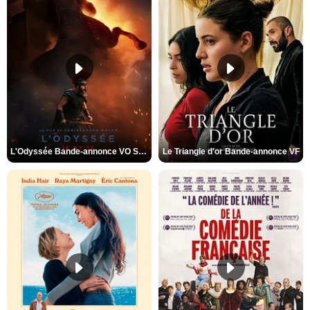
L'Odyssée Bande-annonce VO STFR
Le Triangle d'or Bande-annonce VF