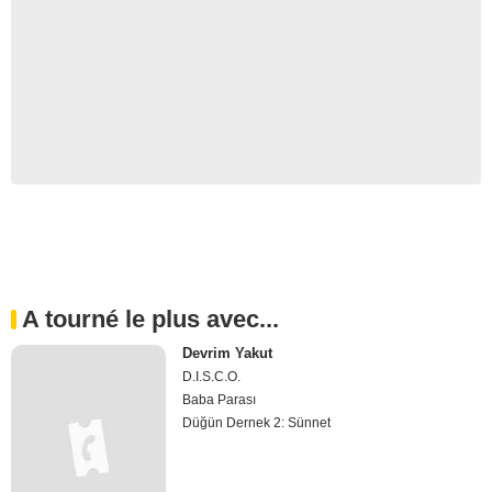
A tourné le plus avec...
Devrim Yakut
D.I.S.C.O.
Baba Parası
Düğün Dernek 2: Sünnet