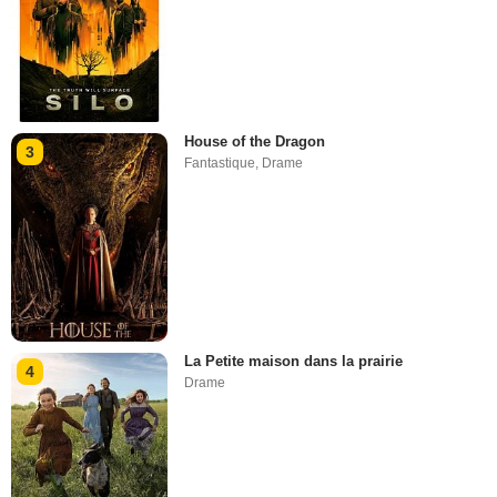
House of the Dragon
3
Fantastique
,
Drame
La Petite maison dans la prairie
4
Drame