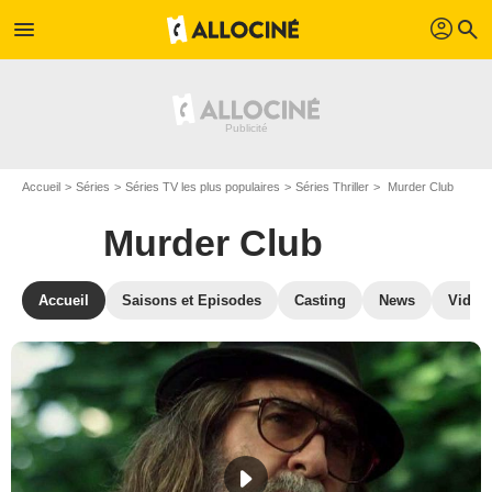
profil
menu
search
Accueil
Séries
Séries TV les plus populaires
Séries Thriller
Murder Club
Murder Club
Accueil
Saisons et Episodes
Casting
News
Vidéo