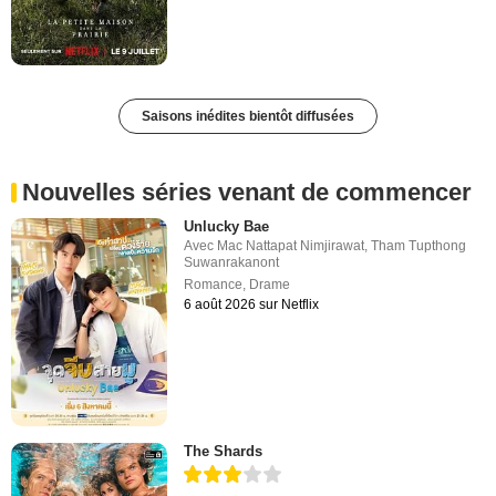
Saisons inédites bientôt diffusées
Nouvelles séries venant de commencer
Unlucky Bae
Avec
Mac Nattapat Nimjirawat
,
Tham Tupthong
Suwanrakanont
Romance
,
Drame
6 août 2026 sur Netflix
The Shards