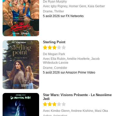
De
Ryan Murphy
Avec
Igby Rigney
,
Homer Gere
,
Kaia Gerber
Drame
,
Thriller
5 août 2026 sur FX Networks
Sterling Point
De
Megan Park
Avec
Ella Rubin
,
Amélie Hoeferle
,
Jacob
Whiteduck-Lavoie
Drame
,
Comédie
5 août 2026 sur Amazon Prime Video
Star Wars: Visions Présente - Le Neuvième
Jedi
Avec
Kimiko Glenn
,
Andrew Kishino
,
Masi Oka
Action
,
Animation