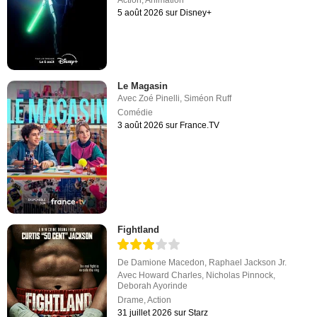
5 août 2026 sur Disney+
Le Magasin
Avec
Zoé Pinelli
,
Siméon Ruff
Comédie
3 août 2026 sur France.TV
Fightland
De
Damione Macedon
,
Raphael Jackson Jr.
Avec
Howard Charles
,
Nicholas Pinnock
,
Deborah Ayorinde
Drame
,
Action
31 juillet 2026 sur Starz