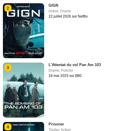
GIGN
2
Action
,
Drame
22 juillet 2026 sur Netflix
L'Attentat du vol Pan Am 103
3
Drame
,
Policier
18 mai 2025 sur BBC
Prisoner
4
Thriller
,
Action