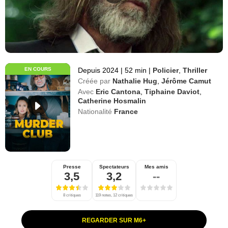
EN COURS
Depuis 2024
|
52 min
|
Policier
,
Thriller
Créée par
Nathalie Hug
,
Jérôme Camut
Avec
Eric Cantona
,
Tiphaine Daviot
,
Catherine Hosmalin
Nationalité
France
Presse
Spectateurs
Mes amis
3,5
3,2
--
8 critiques
119 notes, 12 critiques
REGARDER SUR M6+