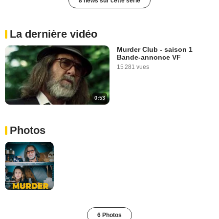
8 news sur cette série
La dernière vidéo
Murder Club - saison 1
Bande-annonce VF
15 281 vues
0:53
Photos
6 Photos