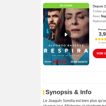
EN COURS
Depuis 
Créée p
Avec
Na
Nationali
Press
3,9
4 critique
VOIR 
Synopsis & Info
Le Joaquín Sorolla est bien plus qu'u
chaque jour. Médecins et résidents tr