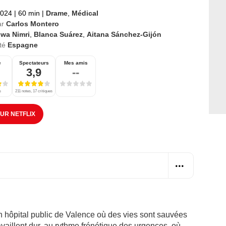
2024
|
60 min
|
Drame
,
Médical
ar
Carlos Montero
jwa Nimri
,
Blanca Suárez
,
Aitana Sánchez-Gijón
té
Espagne
e
Spectateurs
Mes amis
3,9
--
s
211 notes, 17 critiques
SUR NETFLIX
n hôpital public de Valence où des vies sont sauvées
availlent dur, au rythme frénétique des urgences, où