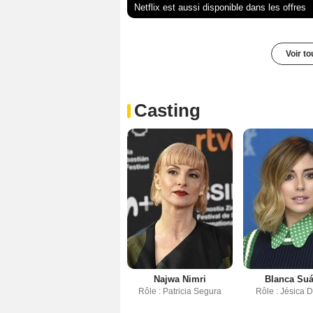
Netflix est aussi disponible dans les offres
Voir t
Casting
Najwa Nimri
Blanca Suá
Rôle : Patricia Segura
Rôle : Jésica 