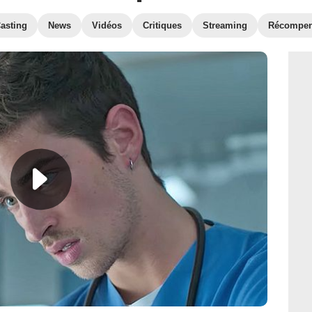
asting
News
Vidéos
Critiques
Streaming
Récompe