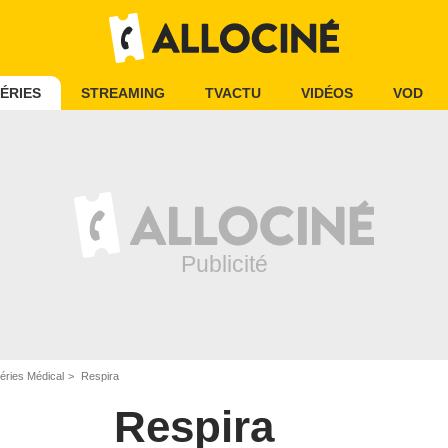
ÉRIES
STREAMING
TVACTU
VIDÉOS
VOD
éries Médical
Respira
Respira