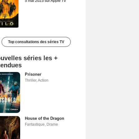
5 mai 2023 sur Apple TV
Top consultations des séries TV
uvelles séries les +
tendues
Prisoner
Thriller
,
Action
House of the Dragon
Fantastique
,
Drame