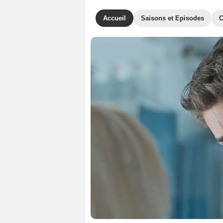
Accueil
Saisons et Episodes
C