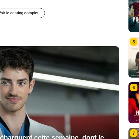
Voir le casting complet
5
6
7
débarquent cette semaine, dont le