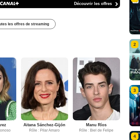
Découvrir les offres
outes les offres de streaming
2
3
rez
Aitana Sánchez-Gijón
Manu Ríos
Donoso
Rôle : Pilar Amaro
Rôle : Biel de Felipe
4