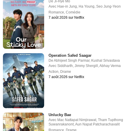
De
Ji-Hye Mo
Avec
Hae-in Jung
,
Ha Young
,
Seo Jung-Yeon
Romance
,
Comédie
7 août 2026 sur Netflix
Operation Safed Saagar
De
Abhijeet Singh Parmar
,
Kushal Srivastava
Avec
Siddharth
,
Jimmy Shergill
,
Abhay Verma
Action
,
Drame
7 août 2026 sur Netflix
Unlucky Bae
Avec
Mac Nattapat Nimjirawat
,
Tham Tupthong
Suwanrakanont
,
Aun Napat Patcharachavalit
Romance
,
Drame