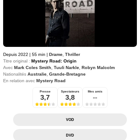
Depuis 2022
|
55 min
|
Drame
,
Thriller
Titre original :
Mystery Road: Origin
Avec
Mark Coles Smith
,
Tuuli Narkle
,
Robyn Malcolm
Nationalités
Australie
,
Grande-Bretagne
En relation avec
Mystery Road
Presse
Spectateurs
Mes amis
3,7
3,8
--
VOD
DVD