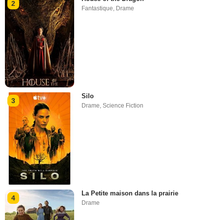
2
Fantastique
,
Drame
Silo
3
Drame
,
Science Fiction
La Petite maison dans la prairie
4
Drame