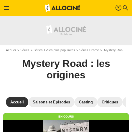
profil
menu
search
Accueil
Séries
Séries TV les plus populaires
Séries Drame
Mystery Road : les origines
Mystery Road : les
origines
Accueil
Saisons et Episodes
Casting
Critiques
V
EN COURS