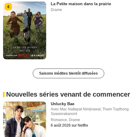
La Petite maison dans la prairie
4
Drame
Saisons inédites bientôt diffusées
Nouvelles séries venant de commencer
Unlucky Bae
Avec
Mac Nattapat Nimjirawat
,
Tham Tupthong
Suwanrakanont
Romance
,
Drame
6 août 2026 sur Netflix