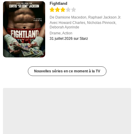
Fightland
De
Damione Macedon
,
Raphael Jackson Jr.
Avec
Howard Charles
,
Nicholas Pinnock
,
Deborah Ayorinde
Drame
,
Action
31 juillet 2026 sur Starz
Nouvelles séries en ce moment à la TV