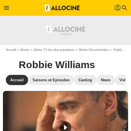
profil
menu
search
Accueil
Séries
Séries TV les plus populaires
Séries Documentaire
Robbie Williams
Robbie Williams
Accueil
Saisons et Episodes
Casting
News
Vidéo