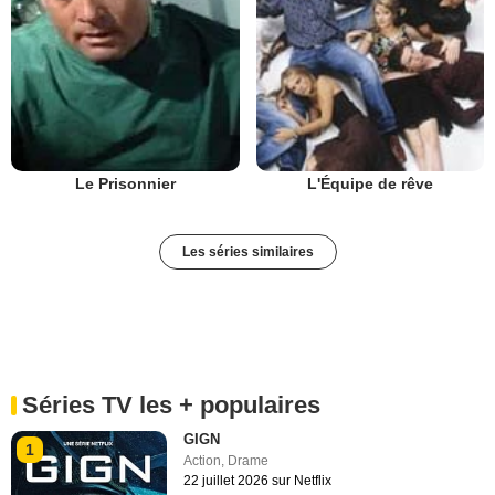
Le Prisonnier
L'Équipe de rêve
Les séries similaires
Séries TV les + populaires
GIGN
1
Action
,
Drame
22 juillet 2026 sur Netflix