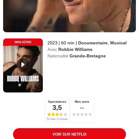
MINI-SÉRIE
2023
|
60 min
|
Documentaire
,
Musical
Avec
Robbie Williams
Nationalité
Grande-Bretagne
Spectateurs
Mes amis
3,5
--
51 notes, 5 critiques
VOIR SUR NETFLIX