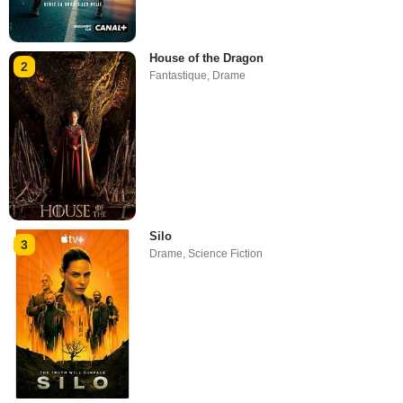
House of the Dragon
2
Fantastique
,
Drame
Silo
3
Drame
,
Science Fiction