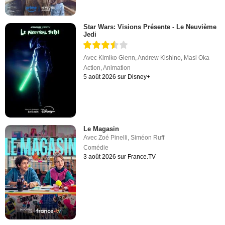
Star Wars: Visions Présente - Le Neuvième
Jedi
Avec
Kimiko Glenn
,
Andrew Kishino
,
Masi Oka
Action
,
Animation
5 août 2026 sur Disney+
Le Magasin
Avec
Zoé Pinelli
,
Siméon Ruff
Comédie
3 août 2026 sur France.TV