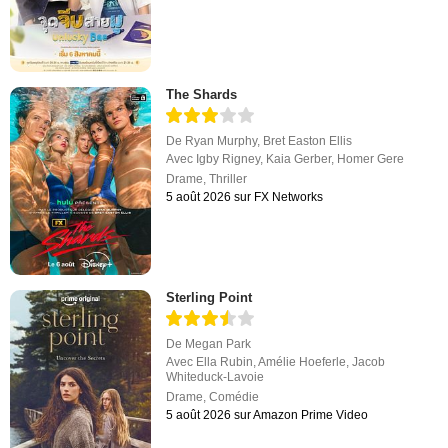
The Shards
De
Ryan Murphy
,
Bret Easton Ellis
Avec
Igby Rigney
,
Kaia Gerber
,
Homer Gere
Drame
,
Thriller
5 août 2026 sur FX Networks
Sterling Point
De
Megan Park
Avec
Ella Rubin
,
Amélie Hoeferle
,
Jacob
Whiteduck-Lavoie
Drame
,
Comédie
5 août 2026 sur Amazon Prime Video