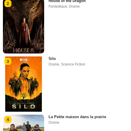
House of the Dragon
2
Fantastique
,
Drame
Silo
3
Drame
,
Science Fiction
La Petite maison dans la prairie
4
Drame