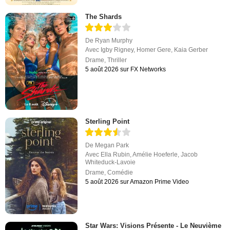
The Shards
De
Ryan Murphy
Avec
Igby Rigney
,
Homer Gere
,
Kaia Gerber
Drame
,
Thriller
5 août 2026 sur FX Networks
Sterling Point
De
Megan Park
Avec
Ella Rubin
,
Amélie Hoeferle
,
Jacob
Whiteduck-Lavoie
Drame
,
Comédie
5 août 2026 sur Amazon Prime Video
Star Wars: Visions Présente - Le Neuvième