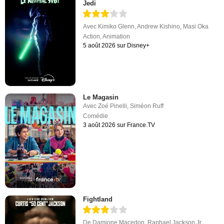
Jedi
Avec
Kimiko Glenn
,
Andrew Kishino
,
Masi Oka
Action
,
Animation
5 août 2026 sur Disney+
Le Magasin
Avec
Zoé Pinelli
,
Siméon Ruff
Comédie
3 août 2026 sur France.TV
Fightland
De
Damione Macedon
,
Raphael Jackson Jr.