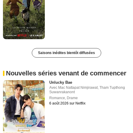
Saisons inédites bientôt diffusées
Nouvelles séries venant de commencer
Unlucky Bae
Avec
Mac Nattapat Nimjirawat
,
Tham Tupthong
Suwanrakanont
Romance
,
Drame
6 août 2026 sur Netflix