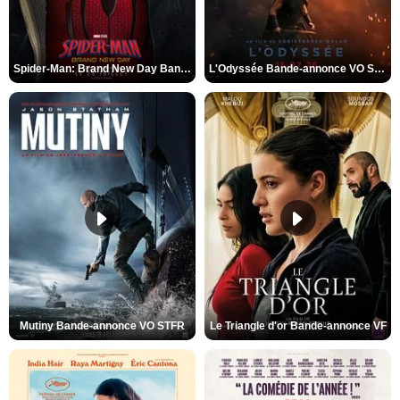
Spider-Man: Brand New Day Bande-annonce VO STFR
L'Odyssée Bande-annonce VO STFR
Mutiny Bande-annonce VO STFR
Le Triangle d'or Bande-annonce VF