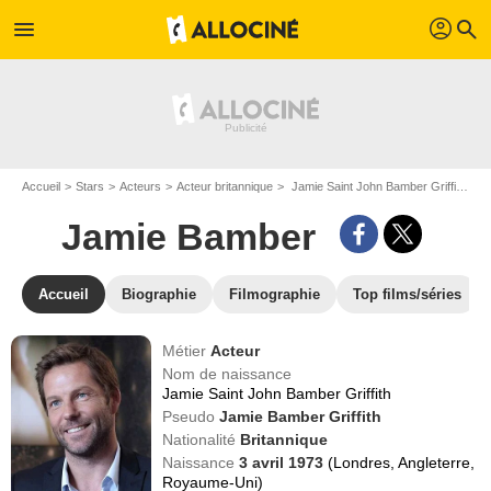
profil
menu
search
Accueil
Stars
Acteurs
Acteur britannique
Jamie Saint John Bamber Griffith dit Jamie Bamber
Jamie Bamber
Accueil
Biographie
Filmographie
Top films/séries
Métier
Acteur
Nom de naissance
Jamie Saint John Bamber Griffith
Pseudo
Jamie Bamber Griffith
Nationalité
Britannique
Naissance
3 avril 1973
(Londres, Angleterre,
Royaume-Uni)