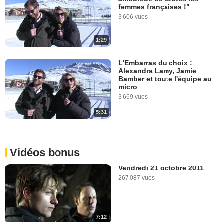
femmes françaises !"
3 606 vues
1:29
L'Embarras du choix :
Alexandra Lamy, Jamie
Bamber et toute l'équipe au
micro
3 669 vues
5:31
Vidéos bonus
Vendredi 21 octobre 2011
267 087 vues
7:12