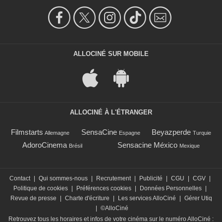
ALLOCINÉ SUR MOBILE
ALLOCINÉ À L'ÉTRANGER
Filmstarts
SensaCine
Beyazperde
Allemagne
Espagne
Turquie
AdoroCinema
Sensacine México
Brésil
Mexique
Contact
|
Qui sommes-nous
|
Recrutement
|
Publicité
|
CGU
|
CGV
|
Politique de cookies
|
Préférences cookies
|
Données Personnelles
|
Revue de presse
|
Charte d'écriture
|
Les services AlloCiné
|
Gérer Utiq
|
©AlloCiné
Retrouvez tous les horaires et infos de votre cinéma sur le numéro AlloCiné :