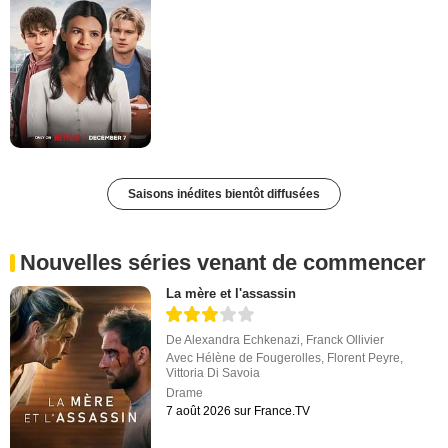
Saisons inédites bientôt diffusées
Nouvelles séries venant de commencer
La mère et l'assassin
De
Alexandra Echkenazi
,
Franck Ollivier
Avec
Hélène de Fougerolles
,
Florent Peyre
,
Vittoria Di Savoia
Drame
7 août 2026 sur France.TV