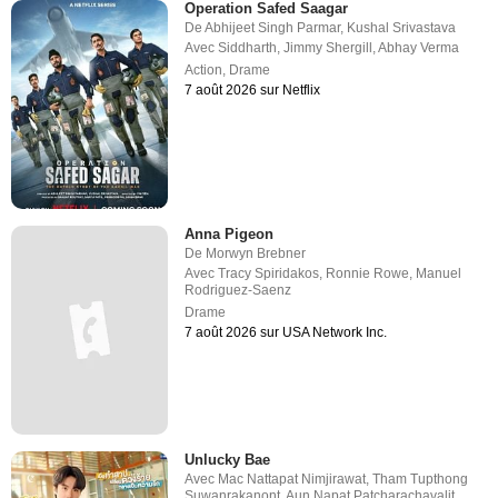
Operation Safed Saagar
De
Abhijeet Singh Parmar
,
Kushal Srivastava
Avec
Siddharth
,
Jimmy Shergill
,
Abhay Verma
Action
,
Drame
7 août 2026 sur Netflix
Anna Pigeon
De
Morwyn Brebner
Avec
Tracy Spiridakos
,
Ronnie Rowe
,
Manuel
Rodriguez-Saenz
Drame
7 août 2026 sur USA Network Inc.
Unlucky Bae
Avec
Mac Nattapat Nimjirawat
,
Tham Tupthong
Suwanrakanont
,
Aun Napat Patcharachavalit