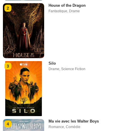
House of the Dragon
2
Fantastique
,
Drame
Silo
3
Drame
,
Science Fiction
Ma vie avec les Walter Boys
4
Romance
,
Comédie