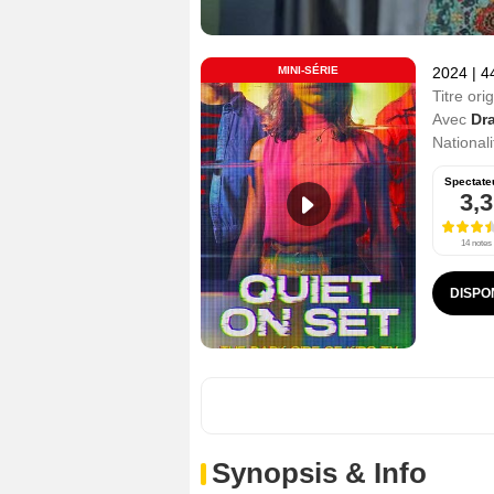
MINI-SÉRIE
2024
|
4
Titre orig
Avec
Dra
Nationali
Spectate
3,3
14 notes
DISPO
Synopsis & Info