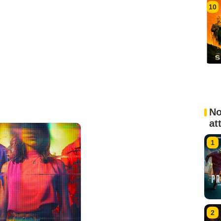
10
No
at
1
2