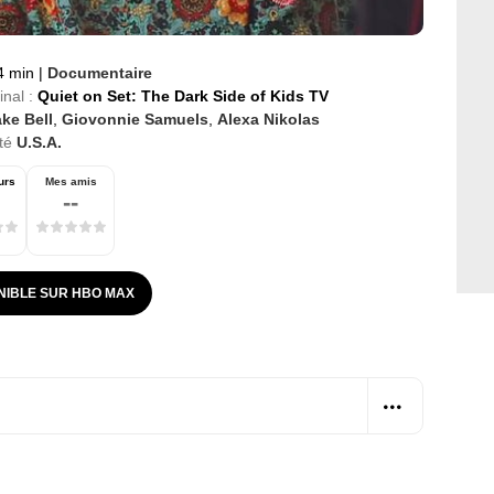
4 min
|
Documentaire
inal :
Quiet on Set: The Dark Side of Kids TV
ke Bell
,
Giovonnie Samuels
,
Alexa Nikolas
té
U.S.A.
urs
Mes amis
--
NIBLE SUR HBO MAX