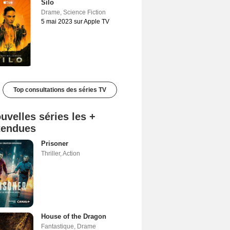
Silo
Drame
,
Science Fiction
5 mai 2023 sur Apple TV
Top consultations des séries TV
uvelles séries les +
tendues
Prisoner
Thriller
,
Action
House of the Dragon
Fantastique
,
Drame