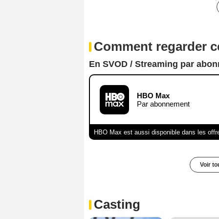
Comment regarder ce
En SVOD / Streaming par abo
HBO Max
Par abonnement
HBO Max est aussi disponible dans les offr
Voir t
Casting