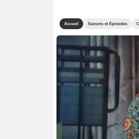
Accueil
Saisons et Episodes
C