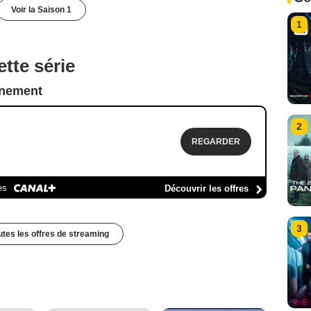
Voir la Saison 1
1
tte série
nnement
2
REGARDER
es
Découvrir les offres
3
outes les offres de streaming