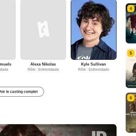
4
5
amuels
Alexa Nikolas
Kyle Sullivan
istada
Rôle : Entrevistada
Rôle : Entrevistado
Voir le casting complet
6