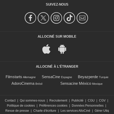
SUIVEZ-NOUS
ALLOCINÉ SUR MOBILE
ALLOCINÉ À L'ÉTRANGER
Filmstarts
SensaCine
Beyazperde
Allemagne
Espagne
Turquie
AdoroCinema
Sensacine México
Brésil
Mexique
Contact
|
Qui sommes-nous
|
Recrutement
|
Publicité
|
CGU
|
CGV
|
Politique de cookies
|
Préférences cookies
|
Données Personnelles
|
Revue de presse
|
Charte d'écriture
|
Les services AlloCiné
|
Gérer Utiq