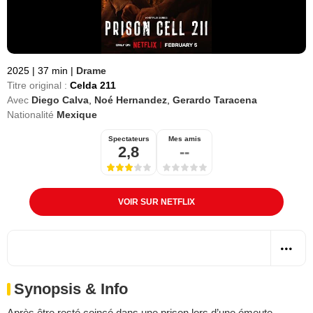
2025
|
37 min
|
Drame
Titre original :
Celda 211
Avec
Diego Calva
,
Noé Hernandez
,
Gerardo Taracena
Nationalité
Mexique
Spectateurs
Mes amis
2,8
--
VOIR SUR NETFLIX
Synopsis & Info
Après être resté coincé dans une prison lors d’une émeute