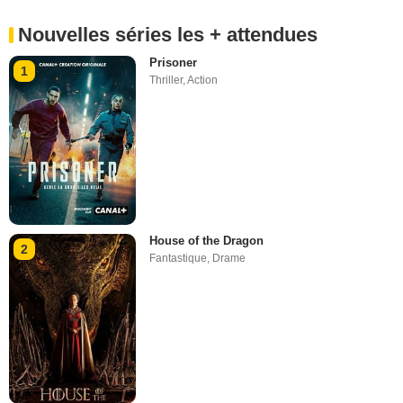
Nouvelles séries les + attendues
Prisoner
1
Thriller
,
Action
House of the Dragon
2
Fantastique
,
Drame