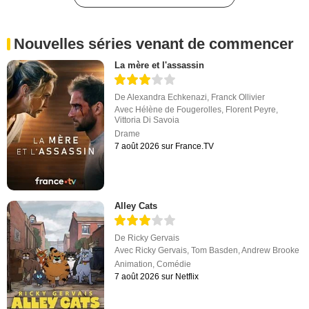
Nouvelles séries venant de commencer
La mère et l'assassin
De
Alexandra Echkenazi
,
Franck Ollivier
Avec
Hélène de Fougerolles
,
Florent Peyre
,
Vittoria Di Savoia
Drame
7 août 2026 sur France.TV
Alley Cats
De
Ricky Gervais
Avec
Ricky Gervais
,
Tom Basden
,
Andrew Brooke
Animation
,
Comédie
7 août 2026 sur Netflix