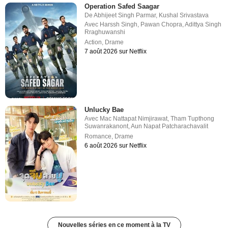
Operation Safed Saagar
De
Abhijeet Singh Parmar
,
Kushal Srivastava
Avec
Harssh Singh
,
Pawan Chopra
,
Adittya Singh
Rraghuwanshi
Action
,
Drame
7 août 2026 sur Netflix
Unlucky Bae
Avec
Mac Nattapat Nimjirawat
,
Tham Tupthong
Suwanrakanont
,
Aun Napat Patcharachavalit
Romance
,
Drame
6 août 2026 sur Netflix
Nouvelles séries en ce moment à la TV