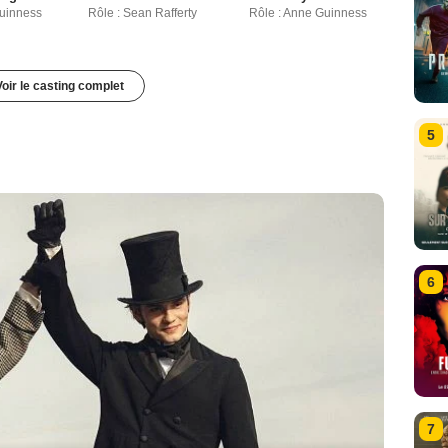
uinness
Rôle : Sean Rafferty
Rôle : Anne Guinness
Voir le casting complet
5
6
7