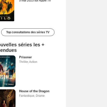
5 mai 2023 sur Apple TV
Top consultations des séries TV
uvelles séries les +
tendues
Prisoner
Thriller
,
Action
House of the Dragon
Fantastique
,
Drame