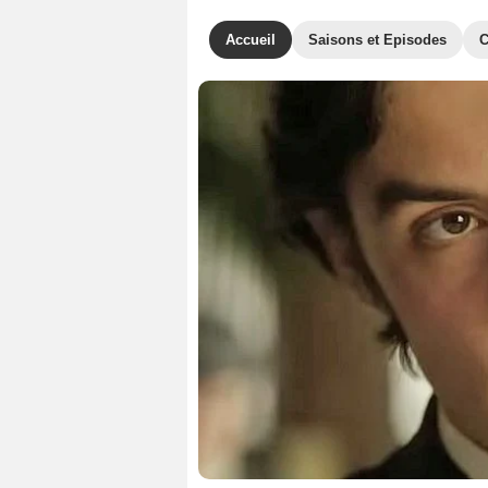
Accueil
Saisons et Episodes
C