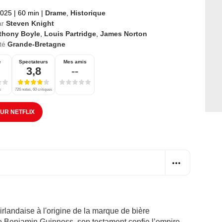
2025
|
60 min
|
Drame
,
Historique
ar
Steven Knight
thony Boyle
,
Louis Partridge
,
James Norton
té
Grande-Bretagne
e
Spectateurs
Mes amis
3,8
--
s
726 notes, 60 critiques
SUR NETFLIX
e irlandaise à l'origine de la marque de bière
e Benjamin Guinness, son testament confie l’empire