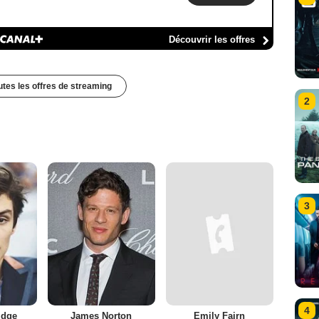
Découvrir les offres
outes les offres de streaming
2
3
4
idge
James Norton
Emily Fairn