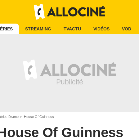
ÉRIES
STREAMING
TVACTU
VIDÉOS
VOD
éries Drame
House Of Guinness
House Of Guinness