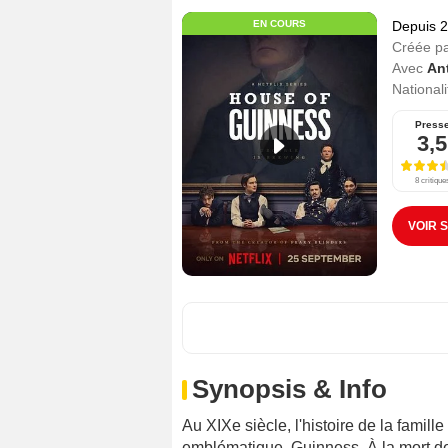
EN COURS
Depuis 
Créée p
Avec
An
Nationali
Press
3,5
8 critique
VOIR 
Synopsis & Info
Au XIXe siècle, l'histoire de la famill
emblématique, Guinness. À la mort d