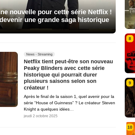
e nouvelle pour cette série Netflix !
r devenir une grande saga historique
8
News - Streaming
Netflix tient peut-être son nouveau
Peaky Blinders avec cette série
historique qui pourrait durer
plusieurs saisons selon son
9
créateur !
Après le final de la saison 1, quel avenir pour la
série “House of Guinness” ? Le créateur Steven
Knight a quelques idées…
jeudi 2 octobre 2025
10