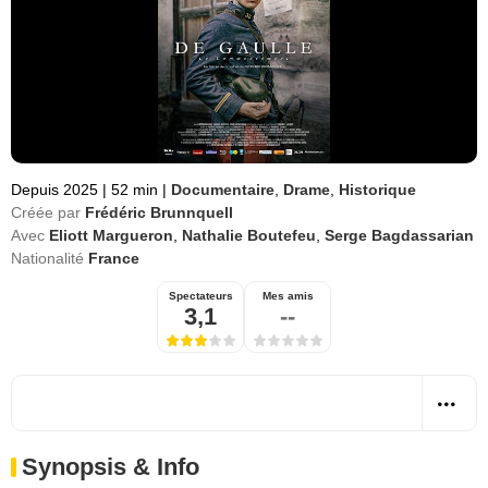
Depuis 2025
|
52 min
|
Documentaire
,
Drame
,
Historique
Créée par
Frédéric Brunnquell
Avec
Eliott Margueron
,
Nathalie Boutefeu
,
Serge Bagdassarian
Nationalité
France
Spectateurs
Mes amis
3,1
--
Synopsis & Info