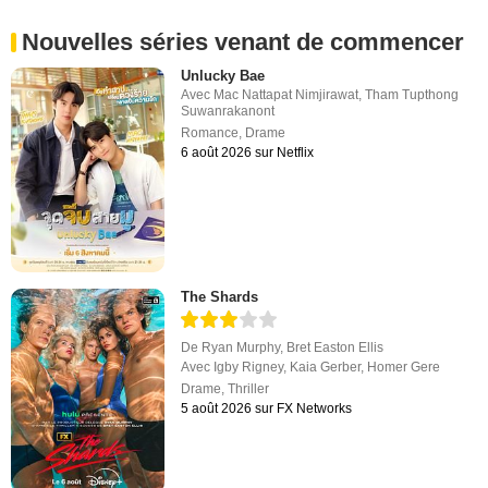
Nouvelles séries venant de commencer
Unlucky Bae
Avec
Mac Nattapat Nimjirawat
,
Tham Tupthong
Suwanrakanont
Romance
,
Drame
6 août 2026 sur Netflix
The Shards
De
Ryan Murphy
,
Bret Easton Ellis
Avec
Igby Rigney
,
Kaia Gerber
,
Homer Gere
Drame
,
Thriller
5 août 2026 sur FX Networks