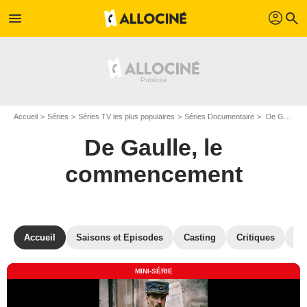
profil
menu
search
Accueil
Séries
Séries TV les plus populaires
Séries Documentaire
De Gaulle, le commencement
De Gaulle, le
commencement
Accueil
Saisons et Episodes
Casting
Critiques
Ph
MINI-SÉRIE