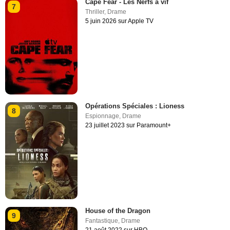
Cape Fear - Les Nerfs à vif
7
Thriller
,
Drame
5 juin 2026 sur Apple TV
Opérations Spéciales : Lioness
8
Espionnage
,
Drame
23 juillet 2023 sur Paramount+
House of the Dragon
9
Fantastique
,
Drame
21 août 2022 sur HBO