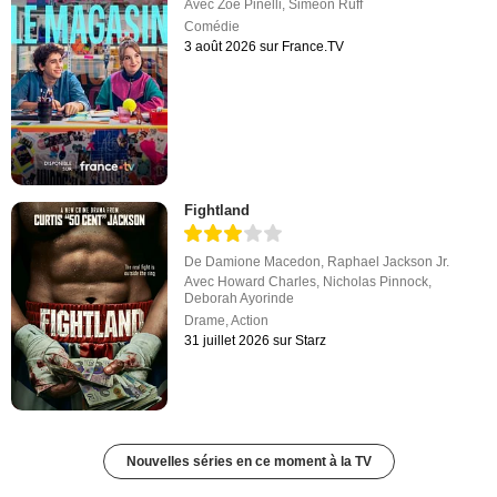
Avec
Zoé Pinelli
,
Siméon Ruff
Comédie
3 août 2026 sur France.TV
Fightland
De
Damione Macedon
,
Raphael Jackson Jr.
Avec
Howard Charles
,
Nicholas Pinnock
,
Deborah Ayorinde
Drame
,
Action
31 juillet 2026 sur Starz
Nouvelles séries en ce moment à la TV