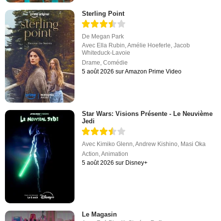
Sterling Point
De
Megan Park
Avec
Ella Rubin
,
Amélie Hoeferle
,
Jacob
Whiteduck-Lavoie
Drame
,
Comédie
5 août 2026 sur Amazon Prime Video
Star Wars: Visions Présente - Le Neuvième
Jedi
Avec
Kimiko Glenn
,
Andrew Kishino
,
Masi Oka
Action
,
Animation
5 août 2026 sur Disney+
Le Magasin