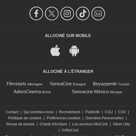
ALLOCINÉ SUR MOBILE
ALLOCINÉ À L'ÉTRANGER
Filmstarts
SensaCine
Beyazperde
Allemagne
Espagne
Turquie
AdoroCinema
Sensacine México
Brésil
Mexique
Contact
|
Qui sommes-nous
|
Recrutement
|
Publicité
|
CGU
|
CGV
|
Politique de cookies
|
Préférences cookies
|
Données Personnelles
|
Revue de presse
|
Charte d'écriture
|
Les services AlloCiné
|
Gérer Utiq
|
©AlloCiné