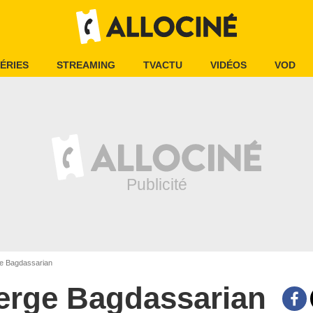
ÉRIES
STREAMING
TVACTU
VIDÉOS
VOD
e Bagdassarian
erge Bagdassarian