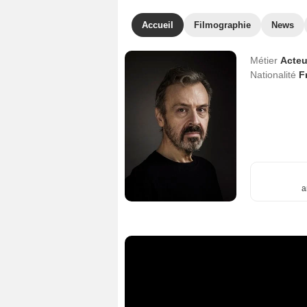
Accueil
Filmographie
News
Métier
Acteu
Nationalité
F
a