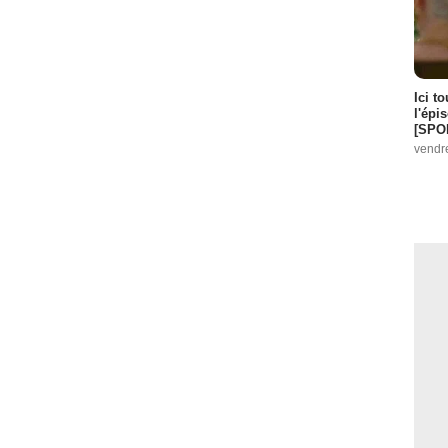
Ici t
l'épi
[SPO
vendr