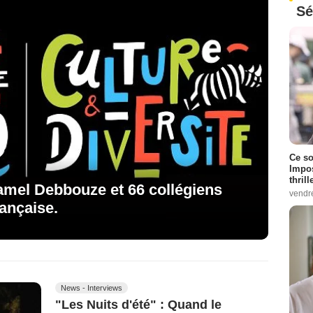
Sé
Ce so
Impos
thrill
Jamel Debbouze et 66 collégiens
vendr
ançaise.
News - Interviews
"Les Nuits d'été" : Quand le