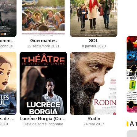
De Gaulle, le commencement
Guermantes
SOL
inconnue
29 septembre 2021
8 janvier 2020
Les Hirondelles de Kaboul
Lucrèce Borgia (Comédie-Française - Pathé Live)
Rodin
A 
 2019
Date de sortie inconnue
24 mai 2017