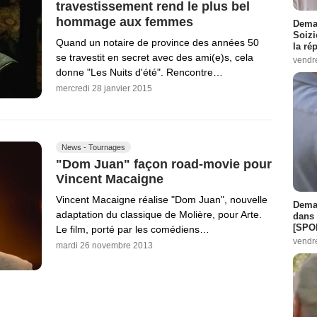
travestissement rend le plus bel
hommage aux femmes
Demai
Soizi
Quand un notaire de province des années 50
la ré
se travestit en secret avec des ami(e)s, cela
vendr
donne "Les Nuits d'été". Rencontre…
mercredi 28 janvier 2015
News - Tournages
"Dom Juan" façon road-movie pour
Vincent Macaigne
Vincent Macaigne réalise "Dom Juan", nouvelle
Demai
adaptation du classique de Molière, pour Arte.
dans 
[SPO
Le film, porté par les comédiens…
vendr
mardi 26 novembre 2013