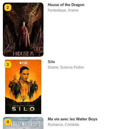
House of the Dragon
2
Fantastique
,
Drame
Silo
3
Drame
,
Science Fiction
Ma vie avec les Walter Boys
4
Romance
,
Comédie