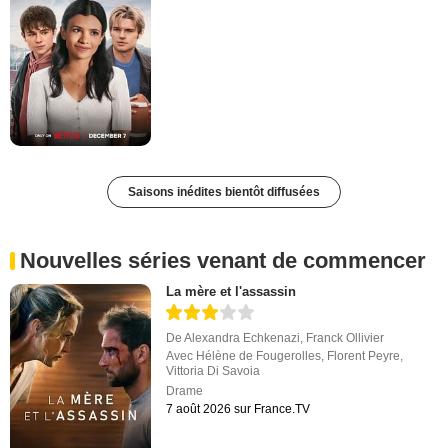
Saisons inédites bientôt diffusées
Nouvelles séries venant de commencer
La mère et l'assassin
De
Alexandra Echkenazi
,
Franck Ollivier
Avec
Hélène de Fougerolles
,
Florent Peyre
,
Vittoria Di Savoia
Drame
7 août 2026 sur France.TV