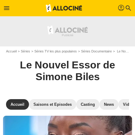
profil
menu
search
Accueil
Séries
Séries TV les plus populaires
Séries Documentaire
Le Nouvel Essor de Simone Biles
Le Nouvel Essor de
Simone Biles
Accueil
Saisons et Episodes
Casting
News
Vidéo