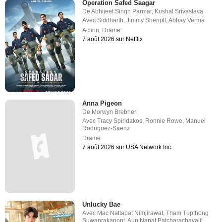
Operation Safed Saagar
De
Abhijeet Singh Parmar
,
Kushal Srivastava
Avec
Siddharth
,
Jimmy Shergill
,
Abhay Verma
Action
,
Drame
7 août 2026 sur Netflix
Anna Pigeon
De
Morwyn Brebner
Avec
Tracy Spiridakos
,
Ronnie Rowe
,
Manuel
Rodriguez-Saenz
Drame
7 août 2026 sur USA Network Inc.
Unlucky Bae
Avec
Mac Nattapat Nimjirawat
,
Tham Tupthong
Suwanrakanont
,
Aun Napat Patcharachavalit