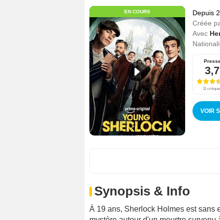
EN COURS
Depuis 
Créée p
Avec
Her
Nationali
Press
3,7
11 critique
VOIR 
Synopsis & Info
À 19 ans, Sherlock Holmes est sans e
mystère autour d'un meurtre survenu à