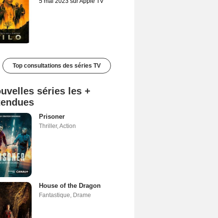
5 mai 2023 sur Apple TV
Top consultations des séries TV
uvelles séries les +
tendues
Prisoner
Thriller
,
Action
House of the Dragon
Fantastique
,
Drame