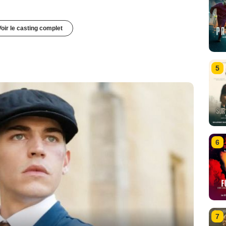
Voir le casting complet
5
6
7