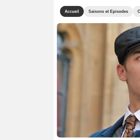
Accueil
Saisons et Episodes
C