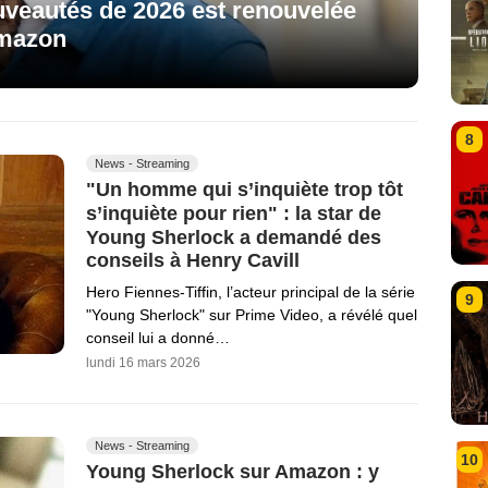
uveautés de 2026 est renouvelée
Amazon
8
News - Streaming
"Un homme qui s’inquiète trop tôt
s’inquiète pour rien" : la star de
Young Sherlock a demandé des
conseils à Henry Cavill
Hero Fiennes-Tiffin, l’acteur principal de la série
9
"Young Sherlock" sur Prime Video, a révélé quel
conseil lui a donné…
lundi 16 mars 2026
News - Streaming
10
Young Sherlock sur Amazon : y