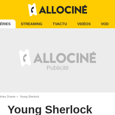
ÉRIES
STREAMING
TVACTU
VIDÉOS
VOD
éries Drame
Young Sherlock
Young Sherlock