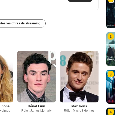
outes les offres de streaming
2
3
Elhone
Dónal Finn
Max Irons
 Holmes
Rôle : James Moriarty
Rôle : Mycroft Holmes
4