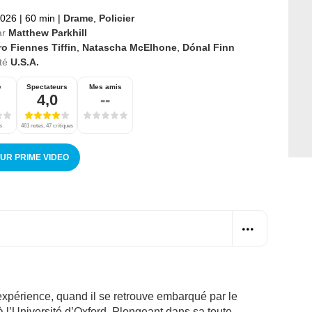
2026
|
60 min
|
Drame
,
Policier
ar
Matthew Parkhill
o Fiennes Tiffin
,
Natascha McElhone
,
Dónal Finn
té
U.S.A.
e
Spectateurs
Mes amis
4,0
--
s
461 notes, 47 critiques
SUR PRIME VIDEO
xpérience, quand il se retrouve embarqué par le
 l’Université d’Oxford. Plongeant dans sa toute