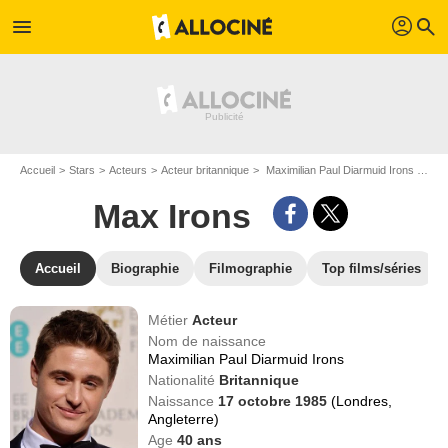
profil
menu
search
Accueil
Stars
Acteurs
Acteur britannique
Maximilian Paul Diarmuid Irons dit Max Irons
Max Irons
Accueil
Biographie
Filmographie
Top films/séries
Métier
Acteur
Nom de naissance
Maximilian Paul Diarmuid Irons
Nationalité
Britannique
Naissance
17 octobre 1985
(Londres,
Angleterre)
Age
40
ans