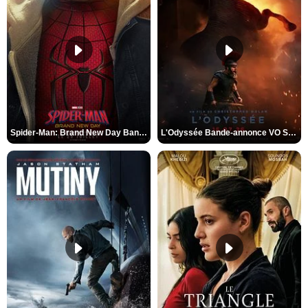
Spider-Man: Brand New Day Bande-annonce VO STFR
L'Odyssée Bande-annonce VO STFR