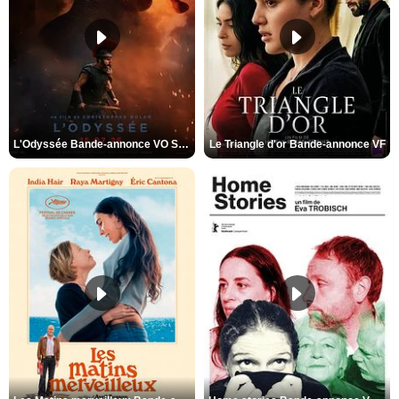
L'Odyssée Bande-annonce VO STFR
Le Triangle d'or Bande-annonce VF