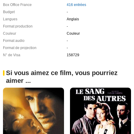
Box Office France
416 entrées
Budget
-
Langues
Anglais
Format production
-
Couleur
Couleur
Format audio
-
Format de projection
-
N° de Visa
158729
Si vous aimez ce film, vous pourriez
aimer ...