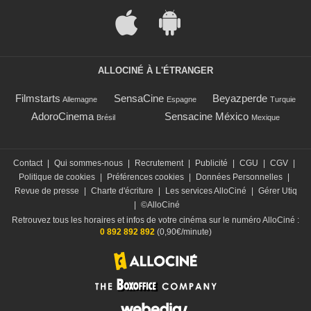
ALLOCINÉ À L'ÉTRANGER
Filmstarts
SensaCine
Beyazperde
Allemagne
Espagne
Turquie
AdoroCinema
Sensacine México
Brésil
Mexique
Contact
|
Qui sommes-nous
|
Recrutement
|
Publicité
|
CGU
|
CGV
|
Politique de cookies
|
Préférences cookies
|
Données Personnelles
|
Revue de presse
|
Charte d'écriture
|
Les services AlloCiné
|
Gérer Utiq
|
©AlloCiné
Retrouvez tous les horaires et infos de votre cinéma sur le numéro AlloCiné :
0 892 892 892
(0,90€/minute)