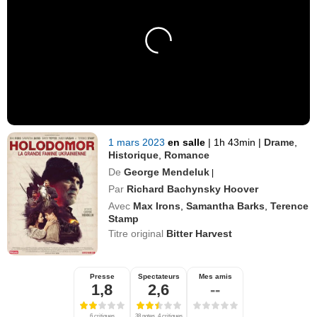
1 mars 2023
en salle
|
1h 43min
|
Drame
,
Historique
,
Romance
De
George Mendeluk
|
Par
Richard Bachynsky Hoover
Avec
Max Irons
,
Samantha Barks
,
Terence
Stamp
Titre original
Bitter Harvest
Presse
Spectateurs
Mes amis
1,8
2,6
--
6 critiques
38 notes, 4 critiques