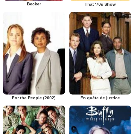
Becker
That '70s Show
En quête de justice
For the People (2002)