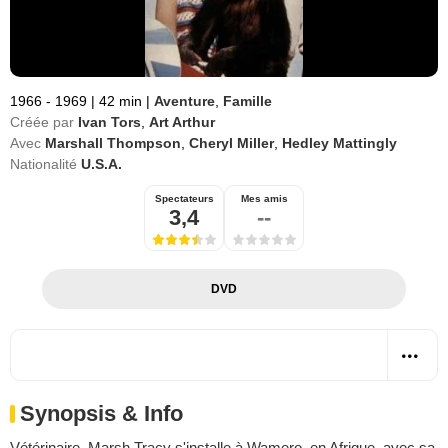
1966 - 1969
|
42 min
|
Aventure
,
Famille
Créée par
Ivan Tors
,
Art Arthur
Avec
Marshall Thompson
,
Cheryl Miller
,
Hedley Mattingly
Nationalité
U.S.A.
Spectateurs
Mes amis
3,4
--
DVD
Synopsis & Info
Vétérinaire, Marsh Tracy s'installe à Wamero, en Afrique, avec sa