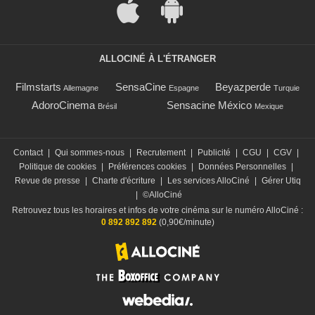
ALLOCINÉ À L'ÉTRANGER
Filmstarts
SensaCine
Beyazperde
Allemagne
Espagne
Turquie
AdoroCinema
Sensacine México
Brésil
Mexique
Contact
|
Qui sommes-nous
|
Recrutement
|
Publicité
|
CGU
|
CGV
|
Politique de cookies
|
Préférences cookies
|
Données Personnelles
|
Revue de presse
|
Charte d'écriture
|
Les services AlloCiné
|
Gérer Utiq
|
©AlloCiné
Retrouvez tous les horaires et infos de votre cinéma sur le numéro AlloCiné :
0 892 892 892
(0,90€/minute)