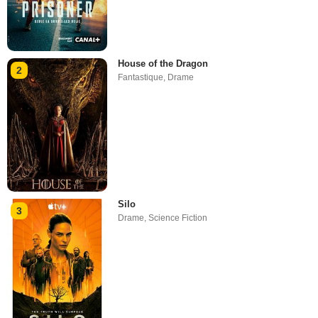
House of the Dragon
2
Fantastique
,
Drame
Silo
3
Drame
,
Science Fiction