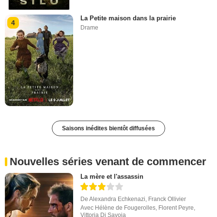
La Petite maison dans la prairie
4
Drame
Saisons inédites bientôt diffusées
Nouvelles séries venant de commencer
La mère et l'assassin
De
Alexandra Echkenazi
,
Franck Ollivier
Avec
Hélène de Fougerolles
,
Florent Peyre
,
Vittoria Di Savoia