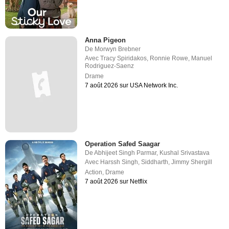
Anna Pigeon
De
Morwyn Brebner
Avec
Tracy Spiridakos
,
Ronnie Rowe
,
Manuel
Rodriguez-Saenz
Drame
7 août 2026 sur USA Network Inc.
Operation Safed Saagar
De
Abhijeet Singh Parmar
,
Kushal Srivastava
Avec
Harssh Singh
,
Siddharth
,
Jimmy Shergill
Action
,
Drame
7 août 2026 sur Netflix