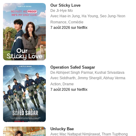
Our Sticky Love
De
Ji-Hye Mo
Avec
Hae-in Jung
,
Ha Young
,
Seo Jung-Yeon
Romance
,
Comédie
7 août 2026 sur Netflix
Operation Safed Saagar
De
Abhijeet Singh Parmar
,
Kushal Srivastava
Avec
Siddharth
,
Jimmy Shergill
,
Abhay Verma
Action
,
Drame
7 août 2026 sur Netflix
Unlucky Bae
Avec
Mac Nattapat Nimjirawat
,
Tham Tupthong