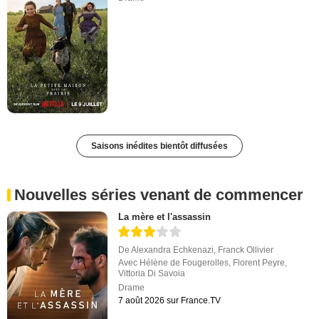
Saisons inédites bientôt diffusées
Nouvelles séries venant de commencer
La mère et l'assassin
De
Alexandra Echkenazi
,
Franck Ollivier
Avec
Hélène de Fougerolles
,
Florent Peyre
,
Vittoria Di Savoia
Drame
7 août 2026 sur France.TV