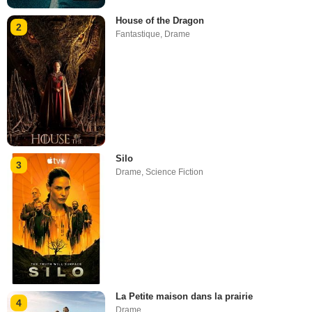
House of the Dragon
2
Fantastique
,
Drame
Silo
3
Drame
,
Science Fiction
La Petite maison dans la prairie
4
Drame