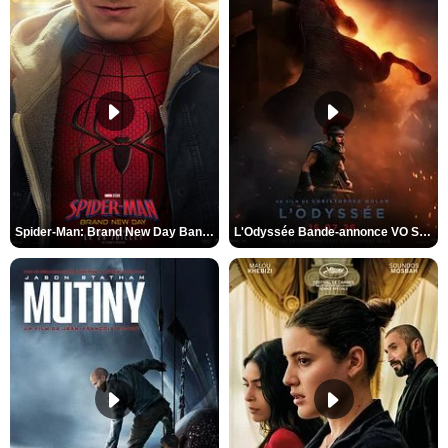
Spider-Man: Brand New Day Bande-annonce VO STFR
L'Odyssée Bande-annonce VO STFR