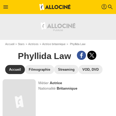
profil
menu
search
Accueil
Stars
Actrices
Actrice britannique
Phyllida Law
Phyllida Law
Accueil
Filmographie
Streaming
VOD, DVD
Métier
Actrice
Nationalité
Britannique