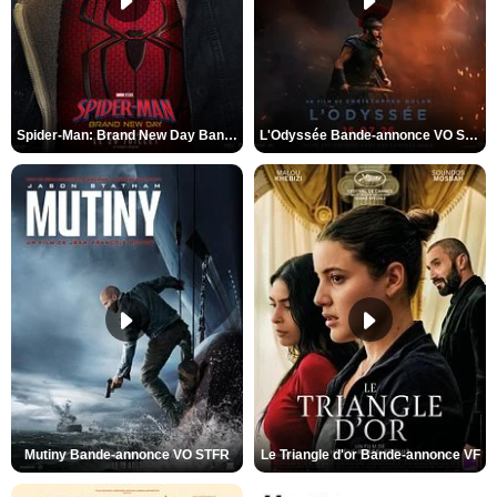
Spider-Man: Brand New Day Bande-annonce VO STFR
L'Odyssée Bande-annonce VO STFR
Mutiny Bande-annonce VO STFR
Le Triangle d'or Bande-annonce VF