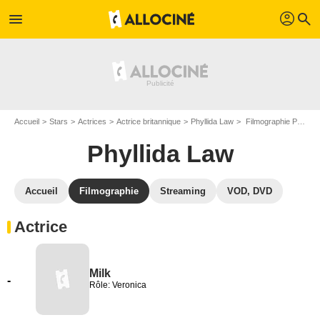
profil
menu
search
Accueil
Stars
Actrices
Actrice britannique
Phyllida Law
Filmographie Phyllida Law
Phyllida Law
Accueil
Filmographie
Streaming
VOD, DVD
Actrice
Milk
-
Rôle: Veronica