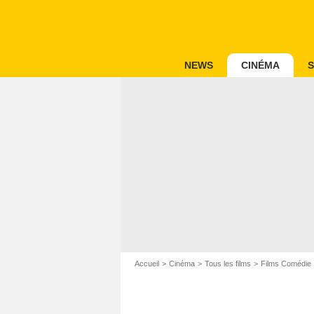
NEWS
CINÉMA
S
Accueil
Cinéma
Tous les films
Films Comédie