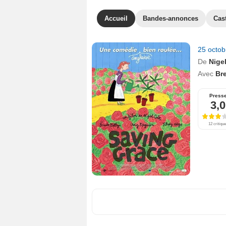
Accueil
Bandes-annonces
Cas
25 octo
De
Nige
Avec
Br
Press
3,0
12 critiqu