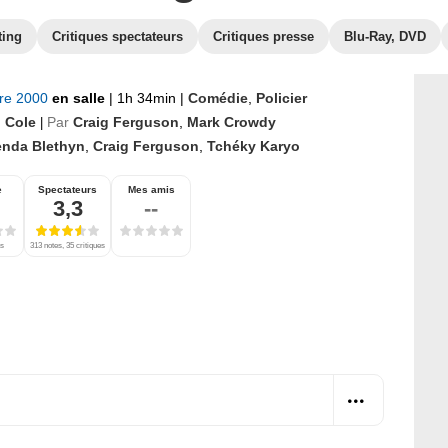
ting
Critiques spectateurs
Critiques presse
Blu-Ray, DVD
bre 2000
en salle
|
1h 34min
|
Comédie
,
Policier
l Cole
Par
Craig Ferguson
,
Mark Crowdy
|
enda Blethyn
,
Craig Ferguson
,
Tchéky Karyo
e
Spectateurs
Mes amis
3,3
--
es
313 notes, 35 critiques