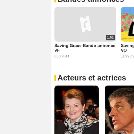
1:52
Saving Grace Bande-annonce
Savin
VF
VO
863 vues
11 995 
Acteurs et actrices