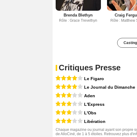
Brenda Blethyn
Craig Ferg
Rôle : Grace Trevethyn
Rôle : Matthew 
Casting
Critiques Presse
Le Figaro
Le Journal du Dimanche
Aden
L'Express
L'Obs
Libération
Chaque magazine ou journal ayant son propre sys
de AlloCiné, de 1 à 5 étoiles. Retrouvez plus d'i