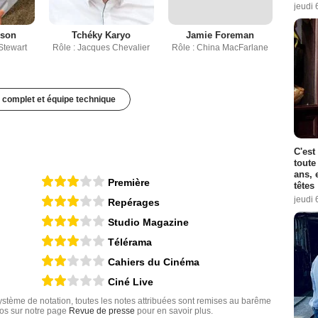
jeudi 
uson
Tchéky Karyo
Jamie Foreman
Stewart
Rôle : Jacques Chevalier
Rôle : China MacFarlane
 complet et équipe technique
C'est
toute
ans, 
Première
têtes
jeudi 
Repérages
Studio Magazine
Télérama
Cahiers du Cinéma
Ciné Live
tème de notation, toutes les notes attribuées sont remises au barême
nfos sur notre page
Revue de presse
pour en savoir plus.