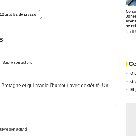
Ce so
12 articles de presse
Jones
scéna
se re
jeudi 
s
Ce
Suivre son activité
O 
Gr
e Bretagne et qui manie l'humour avec dextérité. Un
El 
uivre son activité