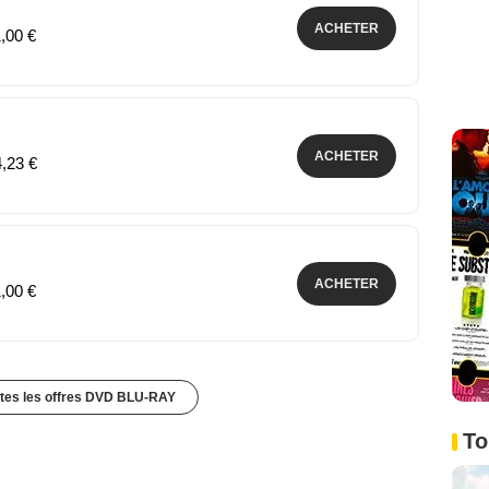
ACHETER
1,00 €
ACHETER
4,23 €
ACHETER
1,00 €
utes les offres DVD BLU-RAY
To