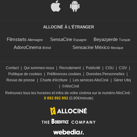
ALLOCINÉ À L'ÉTRANGER
Filmstarts
SensaCine
Beyazperde
Allemagne
Espagne
Turquie
AdoroCinema
Sensacine México
Brésil
Mexique
Contact
|
Qui sommes-nous
|
Recrutement
|
Publicité
|
CGU
|
CGV
|
Politique de cookies
|
Préférences cookies
|
Données Personnelles
|
Revue de presse
|
Charte d'écriture
|
Les services AlloCiné
|
Gérer Utiq
|
©AlloCiné
Retrouvez tous les horaires et infos de votre cinéma sur le numéro AlloCiné :
0 892 892 892
(0,90€/minute)