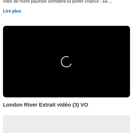
rôles de mère paumée semblent lui porter chance : sa ...
Lire plus
London River Extrait vidéo (3) VO