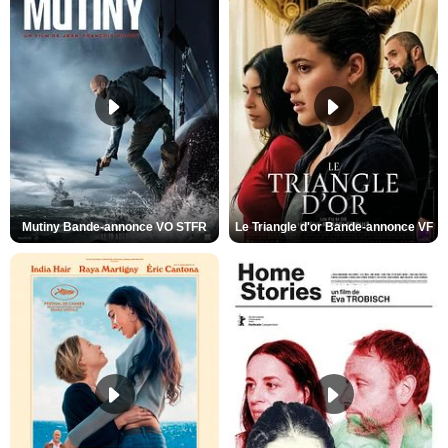
Mutiny Bande-annonce VO STFR
Le Triangle d'or Bande-annonce VF