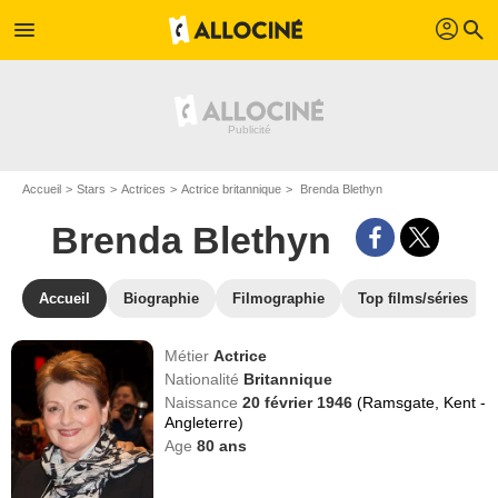
profil
menu
search
Accueil
Stars
Actrices
Actrice britannique
Brenda Blethyn
Brenda Blethyn
Accueil
Biographie
Filmographie
Top films/séries
Métier
Actrice
Nationalité
Britannique
Naissance
20 février 1946
(Ramsgate, Kent -
Angleterre)
Age
80
ans