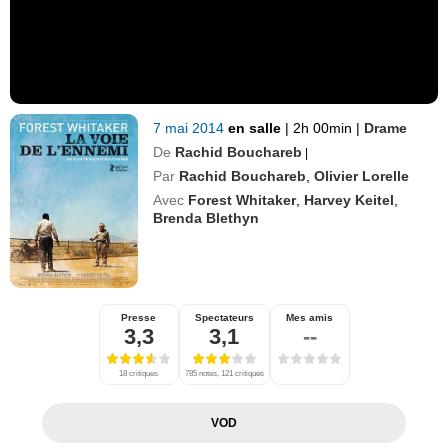
7 mai 2014
en salle
|
2h 00min
|
Drame
De
Rachid Bouchareb
|
Par
Rachid Bouchareb
,
Olivier Lorelle
Avec
Forest Whitaker
,
Harvey Keitel
,
Brenda Blethyn
Presse
Spectateurs
Mes amis
3,3
3,1
--
18 critiques
785 notes, 121 critiques
VOD