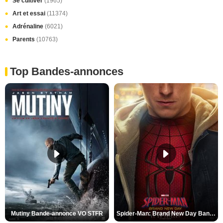
Se cultiver
(1965)
Art et essai
(11374)
Adrénaline
(6021)
Parents
(10763)
Top Bandes-annonces
Mutiny Bande-annonce VO STFR
Spider-Man: Brand New Day Bande-annonce VO STFR