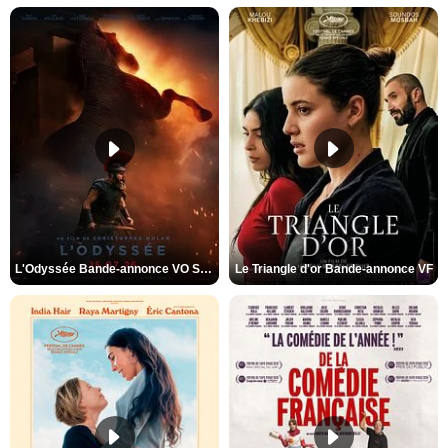
L'Odyssée Bande-annonce VO STFR
Le Triangle d'or Bande-annonce VF