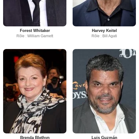
Forest Whitaker
Harvey Keitel
Rôle : William Garnett
Rôle : Bill Agati
Brenda Blethyn
Luis Guzmán