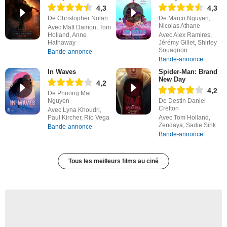
4,3
4,3
De Christopher Nolan
De Marco Nguyen,
Nicolas Athane
Avec Matt Damon, Tom
Holland, Anne
Avec Alex Ramires,
Hathaway
Jérémy Gillet, Shirley
Souagnon
Bande-annonce
Bande-annonce
In Waves
Spider-Man: Brand
New Day
4,2
4,2
De Phuong Mai
Nguyen
De Destin Daniel
Cretton
Avec Lyna Khoudri,
Paul Kircher, Rio Vega
Avec Tom Holland,
Zendaya, Sadie Sink
Bande-annonce
Bande-annonce
Tous les meilleurs films au ciné