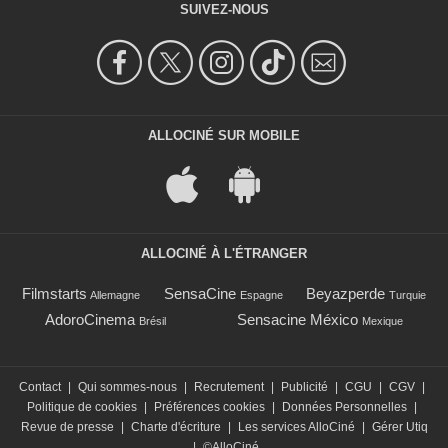
SUIVEZ-NOUS
ALLOCINÉ SUR MOBILE
ALLOCINÉ À L'ÉTRANGER
Filmstarts
SensaCine
Beyazperde
Allemagne
Espagne
Turquie
AdoroCinema
Sensacine México
Brésil
Mexique
Contact
|
Qui sommes-nous
|
Recrutement
|
Publicité
|
CGU
|
CGV
|
Politique de cookies
|
Préférences cookies
|
Données Personnelles
|
Revue de presse
|
Charte d'écriture
|
Les services AlloCiné
|
Gérer Utiq
|
©AlloCiné