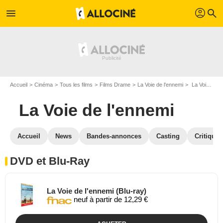
profil
menu
search
Accueil
Cinéma
Tous les films
Films Drame
La Voie de l'ennemi
La Voie de l'ennemi en DVD Blu Ray
La Voie de l'ennemi
Accueil
News
Bandes-annonces
Casting
Critiques
DVD et Blu-Ray
La Voie de l'ennemi (Blu-ray)
neuf à partir de 12,29 €