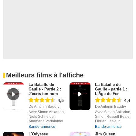
Meilleurs films à l'affiche
La Bataille de
La Bataille de
Gaulle - Partie 2 :
Gaulle - partie 1 :
J’écris ton nom
L'Âge de Fer
4,5
4,4
De Antonin Baudry
De Antonin Baudry
Avec Simon Abkarian,
Avec Simon Abkarian,
Niels Schneider,
Simon Russell Beale,
Anamaria Vartolomei
Florian Lesieur
Bande-annonce
Bande-annonce
L'Odyssée
Jim Queen