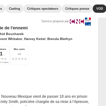
es
Casting
Critiques spectateurs
Critiques presse
VOD
Service proposé par
ie de l'ennemi
hid Bouchareb
rest Whitaker
,
Harvey Keitel
,
Brenda Blethyn
teurs
Mes amis
,1
--
1 critiques
 Nouveau Mexique vient de passer 18 ans en prison
Emily Smith, policière chargée de sa mise à l’épreuve,