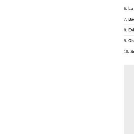
6.
La 
7.
Ba
8.
Ev
9.
Ob
10.
S