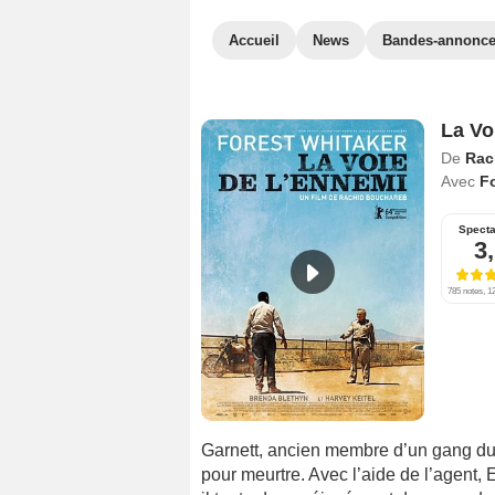
Accueil
News
Bandes-annonc
La Vo
De
Rac
Avec
Fo
Specta
3
785 notes, 12
Garnett, ancien membre d’un gang du
pour meurtre. Avec l’aide de l’agent, 