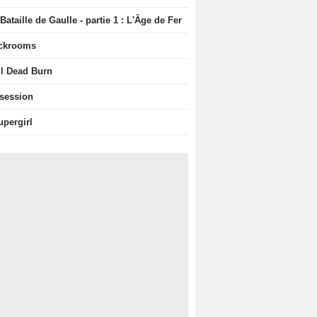
Bataille de Gaulle - partie 1 : L'Âge de Fer
ckrooms
il Dead Burn
session
upergirl