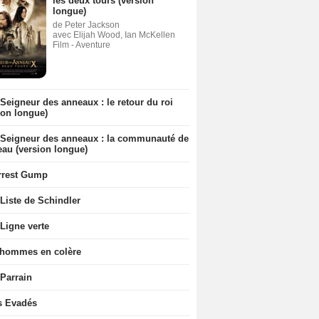
les deux tours (version
longue)
de Peter Jackson
avec Elijah Wood, Ian McKellen
Film - Aventure
Seigneur des anneaux : le retour du roi
ion longue)
 Seigneur des anneaux : la communauté de
eau (version longue)
rrest Gump
Liste de Schindler
Ligne verte
 hommes en colère
 Parrain
s Evadés