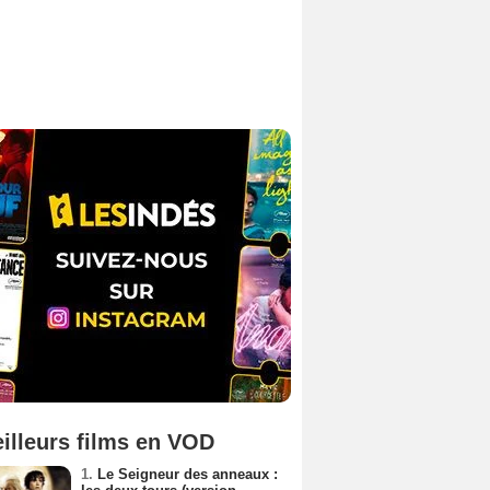
illeurs films en VOD
1.
Le Seigneur des anneaux :