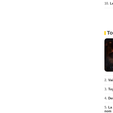
10.
L
To
2.
Va
3.
To
4.
De
5.
La 
nom