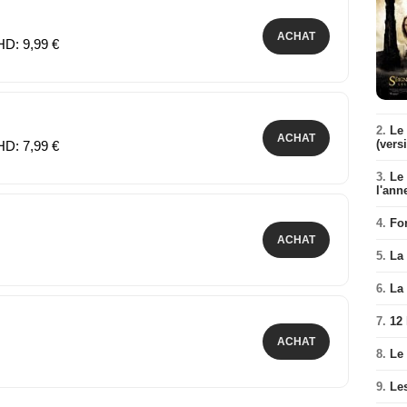
ACHAT
HD: 9,99 €
2.
Le 
ACHAT
(vers
HD: 7,99 €
3.
Le
l'ann
4.
Fo
ACHAT
5.
La 
6.
La 
7.
12
ACHAT
8.
Le
9.
Le