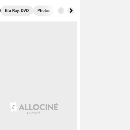
Blu-Ray, DVD
Photos
Musique
Secrets de tournage
B