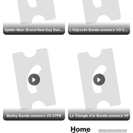
Spider-Man: Brand New Day Bande-annonce VO STFR
L'Odyssée Bande-annonce VO STFR
Mutiny Bande-annonce VO STFR
Le Triangle d'or Bande-annonce VF