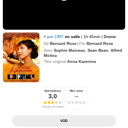
4 juin 1997
en salle
|
1h 45min
|
Drame
De
Bernard Rose
Par
Bernard Rose
|
Avec
Sophie Marceau
,
Sean Bean
,
Alfred
Molina
Titre original
Anna Karenina
Spectateurs
Mes amis
3,0
--
176 notes, 23 critiques
VOD