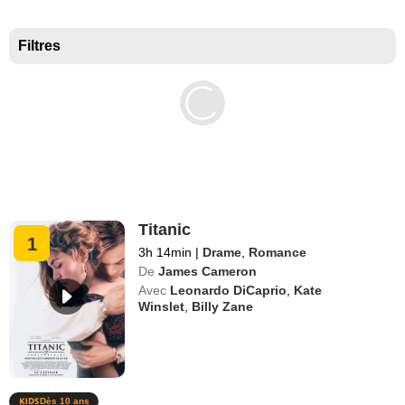
Meilleurs documentaires selon la presse
Filtres
Titanic
1
3h 14min
|
Drame
,
Romance
De
James Cameron
Avec
Leonardo DiCaprio
,
Kate
Winslet
,
Billy Zane
Dès 10 ans