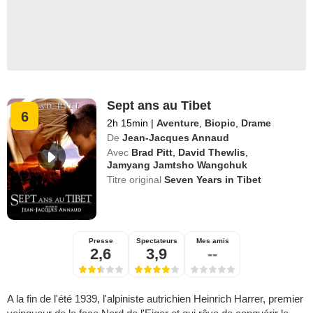
Sept ans au Tibet
6
2h 15min
|
Aventure
,
Biopic
,
Drame
De
Jean-Jacques Annaud
Avec
Brad Pitt
,
David Thewlis
,
Jamyang Jamtsho Wangchuk
Titre original
Seven Years in Tibet
Presse
Spectateurs
Mes amis
2,6
3,9
--
A la fin de l'été 1939, l'alpiniste autrichien Heinrich Harrer, premier