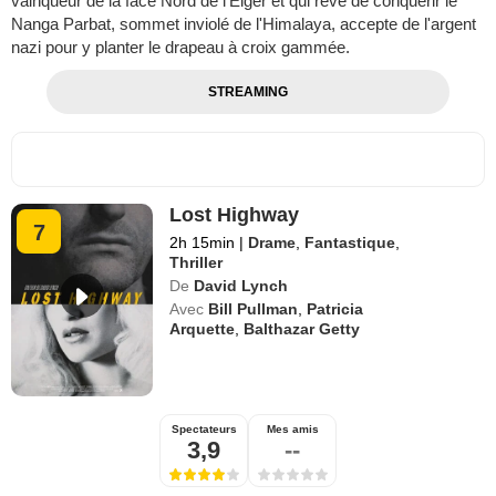
vainqueur de la face Nord de l'Eiger et qui rêve de conquérir le
Nanga Parbat, sommet inviolé de l'Himalaya, accepte de l'argent
nazi pour y planter le drapeau à croix gammée.
STREAMING
Lost Highway
7
2h 15min
|
Drame
,
Fantastique
,
Thriller
De
David Lynch
Avec
Bill Pullman
,
Patricia
Arquette
,
Balthazar Getty
Spectateurs
Mes amis
3,9
--