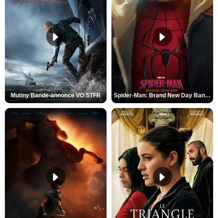
Mutiny Bande-annonce VO STFR
Spider-Man: Brand New Day Bande-annonce VO STFR