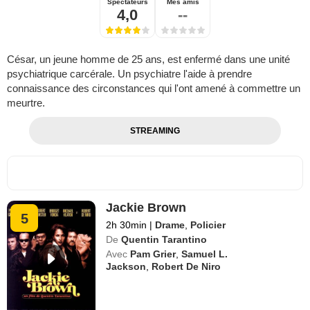
Spectateurs
Mes amis
4,0
--
César, un jeune homme de 25 ans, est enfermé dans une unité
psychiatrique carcérale. Un psychiatre l'aide à prendre
connaissance des circonstances qui l'ont amené à commettre un
meurtre.
STREAMING
Jackie Brown
5
2h 30min
|
Drame
,
Policier
De
Quentin Tarantino
Avec
Pam Grier
,
Samuel L.
Jackson
,
Robert De Niro