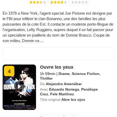
En 1978 a New York, l'agent special Joe Pistone est designe par
le FBI pour infiltrer le clan Bonanno, une des familles les plus
puissantes de la cote Est. Il contacte un modeste porte-flingue de
l'organisation, Lefty Ruggiero, aupres duquel il se fait passer pour
un specialiste en joaillerie du nom de Donnie Brasco. Coupe de
son milieu, Donnie va ...
Ouvre les yeux
4
1h 59min
|
Drame
,
Science Fiction
,
Thriller
De
Alejandro Amenábar
Avec
Eduardo Noriega
,
Penélope
Cruz
,
Fele Martínez
Titre original
Abre los ojos