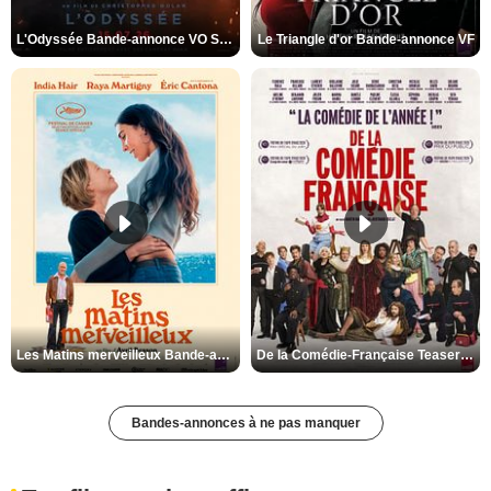
L'Odyssée Bande-annonce VO STFR
Le Triangle d'or Bande-annonce VF
Les Matins merveilleux Bande-annonce VF
De la Comédie-Française Teaser VF
Bandes-annonces à ne pas manquer