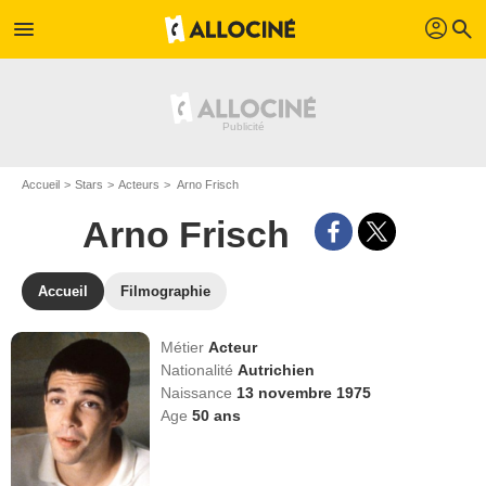
profil
menu
search
Accueil
Stars
Acteurs
Arno Frisch
Arno Frisch
Accueil
Filmographie
Métier
Acteur
Nationalité
Autrichien
Naissance
13 novembre 1975
Age
50
ans