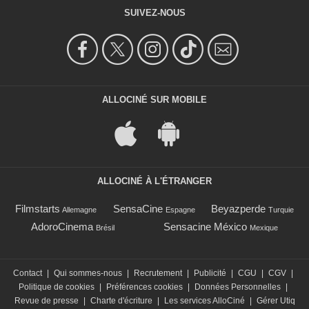
SUIVEZ-NOUS
ALLOCINÉ SUR MOBILE
ALLOCINÉ À L'ÉTRANGER
Filmstarts
SensaCine
Beyazperde
Allemagne
Espagne
Turquie
AdoroCinema
Sensacine México
Brésil
Mexique
Contact
|
Qui sommes-nous
|
Recrutement
|
Publicité
|
CGU
|
CGV
|
Politique de cookies
|
Préférences cookies
|
Données Personnelles
|
Revue de presse
|
Charte d'écriture
|
Les services AlloCiné
|
Gérer Utiq