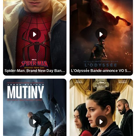
Spider-Man: Brand New Day Bande-annonce VO STFR
L'Odyssée Bande-annonce VO STFR