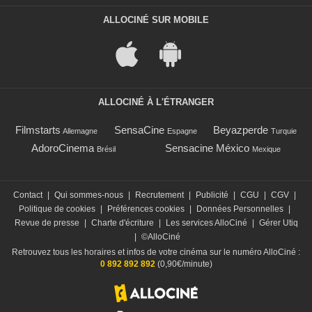
ALLOCINÉ SUR MOBILE
ALLOCINÉ À L'ÉTRANGER
Filmstarts
SensaCine
Beyazperde
Allemagne
Espagne
Turquie
AdoroCinema
Sensacine México
Brésil
Mexique
Contact
|
Qui sommes-nous
|
Recrutement
|
Publicité
|
CGU
|
CGV
|
Politique de cookies
|
Préférences cookies
|
Données Personnelles
|
Revue de presse
|
Charte d'écriture
|
Les services AlloCiné
|
Gérer Utiq
|
©AlloCiné
Retrouvez tous les horaires et infos de votre cinéma sur le numéro AlloCiné :
0 892 892 892
(0,90€/minute)