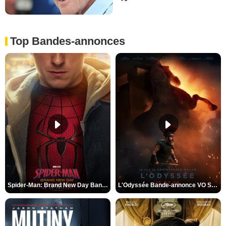
Top Bandes-annonces
Spider-Man: Brand New Day Bande-annonce VO STFR
L'Odyssée Bande-annonce VO STFR