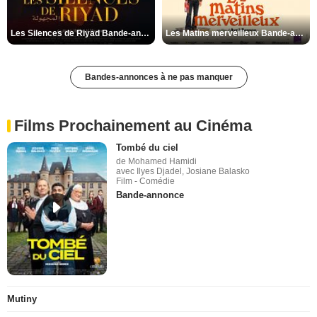
Les Silences de Riyad Bande-annonce VO STFR
Les Matins merveilleux Bande-annonce VF
Bandes-annonces à ne pas manquer
Films Prochainement au Cinéma
Tombé du ciel
de Mohamed Hamidi
avec Ilyes Djadel, Josiane Balasko
Film - Comédie
Bande-annonce
Mutiny