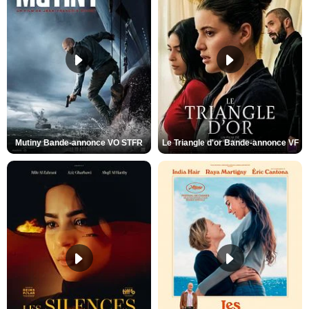
Mutiny Bande-annonce VO STFR
Le Triangle d'or Bande-annonce VF