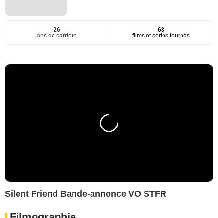
26
68
ans de carrière
films et séries tournés
Silent Friend Bande-annonce VO STFR
Filmographie