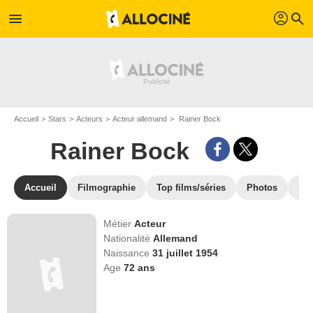
profil
menu
search
Accueil
Stars
Acteurs
Acteur allemand
Rainer Bock
Rainer Bock
Accueil
Filmographie
Top films/séries
Photos
St
Métier
Acteur
Nationalité
Allemand
Naissance
31 juillet 1954
Age
72
ans