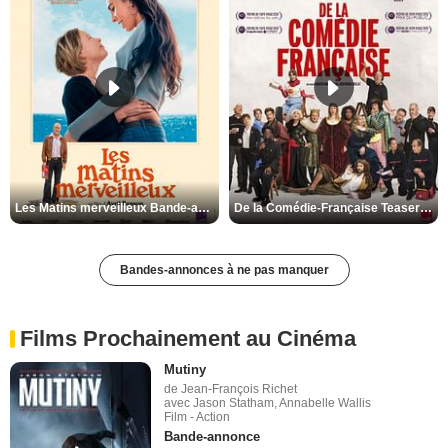
Les Matins merveilleux Bande-annonce VF
De la Comédie-Française Teaser VF
Bandes-annonces à ne pas manquer
Films Prochainement au Cinéma
Mutiny
de Jean-François Richet
avec Jason Statham, Annabelle Wallis
Film - Action
Bande-annonce