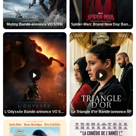
Mutiny Bande-annonce VO STFR
Spider-Man: Brand New Day Bande-annonce VO STFR
L'Odyssée Bande-annonce VO STFR
Le Triangle d'or Bande-annonce VF