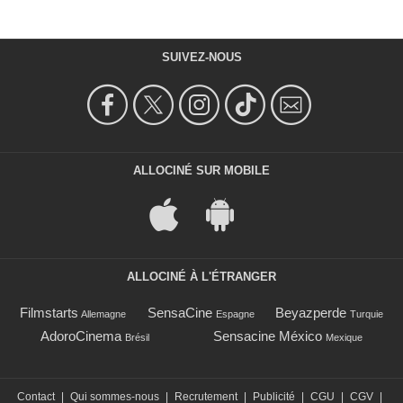
SUIVEZ-NOUS
ALLOCINÉ SUR MOBILE
ALLOCINÉ À L'ÉTRANGER
Filmstarts
SensaCine
Beyazperde
Allemagne
Espagne
Turquie
AdoroCinema
Sensacine México
Brésil
Mexique
Contact
|
Qui sommes-nous
|
Recrutement
|
Publicité
|
CGU
|
CGV
|