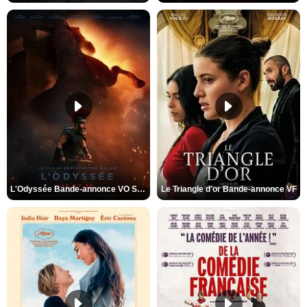
L'Odyssée Bande-annonce VO STFR
Le Triangle d'or Bande-annonce VF