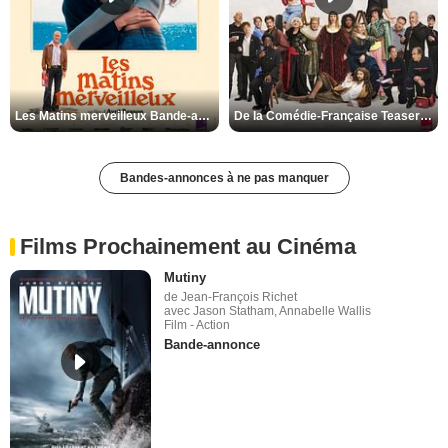
Les Matins merveilleux Bande-annonce VF
De la Comédie-Française Teaser VF
Bandes-annonces à ne pas manquer
Films Prochainement au Cinéma
Mutiny
de Jean-François Richet
avec Jason Statham, Annabelle Wallis
Film - Action
Bande-annonce