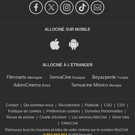
ALLOCINÉ SUR MOBILE
ALLOCINÉ À L'ÉTRANGER
Filmstarts
SensaCine
Beyazperde
Allemagne
Espagne
Turquie
AdoroCinema
Sensacine México
Brésil
Mexique
Contact
|
Qui sommes-nous
|
Recrutement
|
Publicité
|
CGU
|
CGV
|
Politique de cookies
|
Préférences cookies
|
Données Personnelles
|
Revue de presse
|
Charte d'écriture
|
Les services AlloCiné
|
Gérer Utiq
|
©AlloCiné
Retrouvez tous les horaires et infos de votre cinéma sur le numéro AlloCiné :
0 892 892 892
(0,90€/minute)